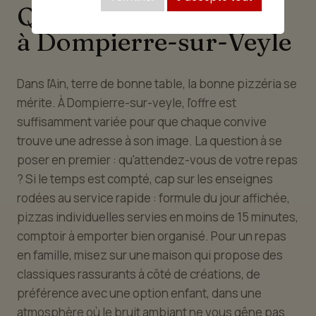
Quelle pizzeria choisir
à Dompierre-sur-Veyle
Dans l'Ain, terre de bonne table, la bonne pizzéria se
mérite. À Dompierre-sur-veyle, l'offre est
suffisamment variée pour que chaque convive
trouve une adresse à son image. La question à se
poser en premier : qu'attendez-vous de votre repas
? Si le temps est compté, cap sur les enseignes
rodées au service rapide : formule du jour affichée,
pizzas individuelles servies en moins de 15 minutes,
comptoir à emporter bien organisé. Pour un repas
en famille, misez sur une maison qui propose des
classiques rassurants à côté de créations, de
préférence avec une option enfant, dans une
atmosphère où le bruit ambiant ne vous gêne pas.