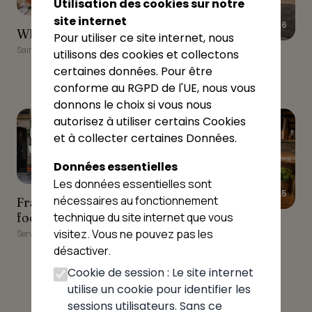
Utilisation des cookies sur notre
site internet
★★★★★
4.6
WILKI PIZZA
WILKI PIZZA
Pour utiliser ce site internet, nous
Saint-Paul-de-Varax
utilisons des cookies et collectons
Chez Totor Servas
Chez Totor Servas
certaines données. Pour être
Servas
conforme au RGPD de l'UE, nous vous
donnons le choix si vous nous
9
10
autorisez à utiliser certains Cookies
et à collecter certaines Données.
Données essentielles
★★★★☆
4.3
Les données essentielles sont
★★★★★
4.5
Francesco Battaglia food
nécessaires au fonctionnement
Francesco Battaglia
truck pizza
food truck pizza
technique du site internet que vous
Le Certinois
Le Certinois
visitez. Vous ne pouvez pas les
Servas
Certines
désactiver.
Cookie de session : Le site internet
utilise un cookie pour identifier les
sessions utilisateurs. Sans ce