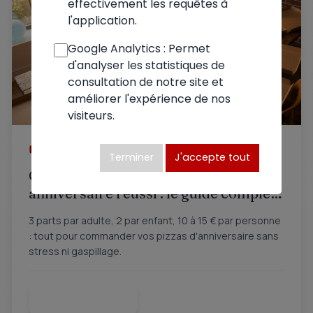
effectivement les requêtes à
l'application.
Google Analytics : Permet
d'analyser les statistiques de
consultation de notre site et
améliorer l'expérience de nos
visiteurs.
27 juin 2026
Terminer
J'accepte tout
Commander une pizza pour un
anniversaire réussi : le guide complet
pour régaler vos invités
3 parts par adulte, 2 par enfant, 10 à 15 € par personne
: tout pour commander vos pizzas d'anniversaire sans
stress ni gaspillage.
Lire la suite