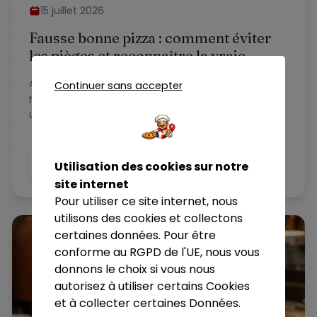
15 juillet 2026
Fausse bonne pizza : comment éviter
les pièges et reconnaître la vraie
qualité
43 % des pizzas surgelées contiennent encore des
Continuer sans accepter
huiles tropicales. Voici les vrais critères pour repérer
une fausse bonne pizza et ne plus se faire piéger.
Lire la suite
Utilisation des cookies sur notre
site internet
Pour utiliser ce site internet, nous
utilisons des cookies et collectons
certaines données. Pour être
conforme au RGPD de l'UE, nous vous
donnons le choix si vous nous
autorisez à utiliser certains Cookies
et à collecter certaines Données.