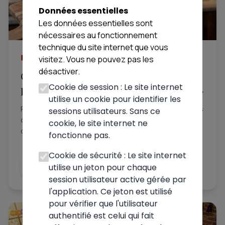
Données essentielles
Les données essentielles sont
nécessaires au fonctionnement
technique du site internet que vous
02 juillet 2026
visitez. Vous ne pouvez pas les
désactiver.
Comment reconnaître une bonne
Cookie de session : Le site internet
pizzeria près de chez soi : les signes qui
utilise un cookie pour identifier les
ne trompent pas
Pâte, cuisson, ingrédients frais, ambiance : les critères
sessions utilisateurs. Sans ce
concrets pour repérer la meilleure pizzeria de votre
cookie, le site internet ne
quartier et ne plus jamais être déçu.
fonctionne pas.
Cookie de sécurité : Le site internet
Lire la suite
utilise un jeton pour chaque
session utilisateur active gérée par
l'application. Ce jeton est utilisé
pour vérifier que l'utilisateur
authentifié est celui qui fait