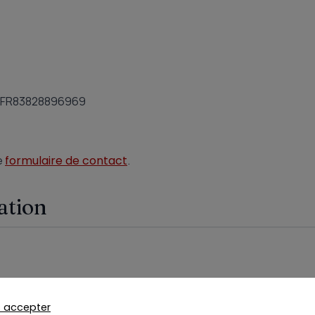
: FR83828896969
e
formulaire de contact
.
ation
s accepter