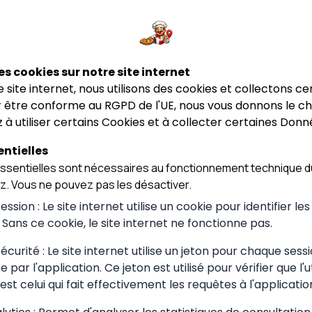
es cookies sur notre site internet
rrand
France
ce site internet, nous utilisons des cookies et collectons ce
 être conforme au RGPD de l'UE, nous vous donnons le cho
 à utiliser certains Cookies et à collecter certaines Donn
ntielles
a.fr est gratuite et accessible à tous. Les établissements pe
sentielles sont nécessaires au fonctionnement technique du
pour les professionnels souhaitant bénéficier de fonction
ez. Vous ne pouvez pas les désactiver.
ire de contact, lien vers leur site, personnalisation de leur
ssion : Le site internet utilise un cookie pour identifier le
. Sans ce cookie, le site internet ne fonctionne pas.
curité : Le site internet utilise un jeton pour chaque sessi
le
 par l'application. Ce jeton est utilisé pour vérifier que l'u
est celui qui fait effectivement les requêtes à l'applicatio
-pizzeria.fr (textes, visuels, structure, logo) sont la pro