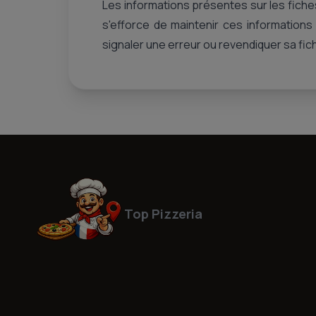
Les informations présentes sur les fich
s'efforce de maintenir ces informations
signaler une erreur ou revendiquer sa fich
Top Pizzeria