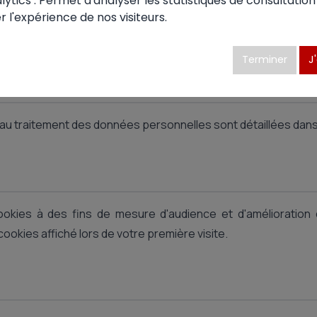
ytics : Permet d'analyser les statistiques de consultation
les lois françaises et internationales relatives à la propriét
r l'expérience de nos visiteurs.
préalable.
Terminer
J
s
et au traitement des données personnelles sont détaillées dan
cookies à des fins de mesure d'audience et d'amélioration 
cookies affiché lors de votre première visite.