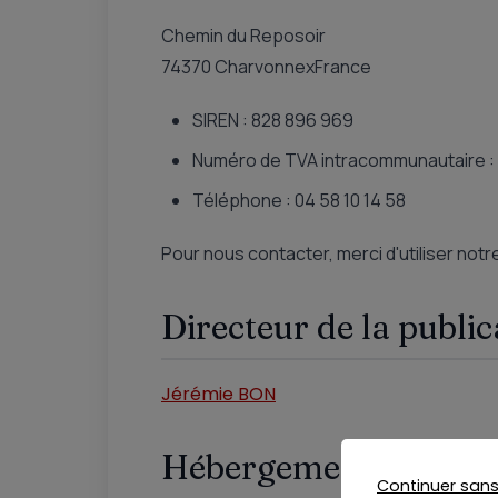
Chemin du Reposoir
74370 Charvonnex
France
SIREN : 828 896 969
Numéro de TVA intracommunautaire 
Téléphone : 04 58 10 14 58
Pour nous contacter, merci d'utiliser notr
Directeur de la public
Jérémie BON
Hébergement
Continuer san