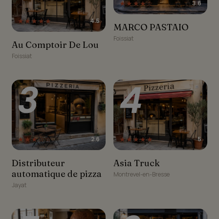
★★★★☆
3.6
★★★★★
4.5
MARCO PASTAIO
MARCO PASTAIO
Foissiat
Au Comptoir De Lou
Au Comptoir De Lou
Foissiat
3
4
★★★☆☆
★★★★★
2.6
5
Distributeur
Asia Truck
Distributeur
Asia Truck
automatique de pizza
automatique de pizza
Montrevel-en-Bresse
Jayat