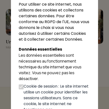
Pour utiliser ce site internet, nous
9
10
utilisons des cookies et collectons
certaines données. Pour être
conforme au RGPD de l'UE, nous vous
donnons le choix si vous nous
★★★★★
4.5
autorisez à utiliser certains Cookies
★★★★☆
4.4
et à collecter certaines Données.
Urfa Kebab
Urfa Kebab
Montrevel-en-Bresse
Données essentielles
Aux Mille Et Une Pizzas
Aux Mille Et Une
Les données essentielles sont
Pizzas
nécessaires au fonctionnement
Montrevel-en-Bresse
technique du site internet que vous
visitez. Vous ne pouvez pas les
désactiver.
Cookie de session : Le site internet
utilise un cookie pour identifier les
sessions utilisateurs. Sans ce
cookie, le site internet ne