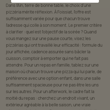
Dans l'Ain, terre de bonne table, le choix d'une
pizzéria mérite réflexion. À Foissiat, l'offre est
suffisamment variée pour que chacun trouve
l'adresse qui colle à son moment. Le premier critère
à clarifier : quel est l'objectif de la soirée ? Quand
vous mangez sur une pause courte, visez les
pizzérias qui ont travaillé leur efficacité : formule du
jour affichée, cadence assurée sans bâcler la
cuisson, comptoir à emporter qui ne fait pas
attendre. Pour un repas en famille, tablez sur une
maison où chacun trouve une pizza qui lui parle, de
préférence avec une option enfant, dans une salle
suffisamment spacieuse pour ne pas être les uns
sur les autres. Pour un afterwork, le cadre fait la
moitié du repas : cherchez un endroit vivant, un
extérieur agréable à la belle saison, une vraie