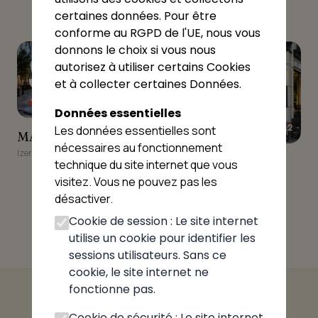
Izernore
certaines données. Pour être
conforme au RGPD de l'UE, nous vous
9
10
donnons le choix si vous nous
autorisez à utiliser certains Cookies
et à collecter certaines Données.
★★★★☆
4.4
Données essentielles
★★★★☆
4.2
Les données essentielles sont
MAISON LEONARD
MAISON LEONARD
nécessaires au fonctionnement
Izernore
Kebab Antalya, IZERNORE
Kebab Antalya,
technique du site internet que vous
IZERNORE
visitez. Vous ne pouvez pas les
Izernore
désactiver.
Cookie de session : Le site internet
utilise un cookie pour identifier les
sessions utilisateurs. Sans ce
cookie, le site internet ne
fonctionne pas.
Cookie de sécurité : Le site internet