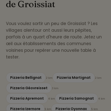
de Groissiat
Vous voulez sortir un peu de Groissiat ? Les
villages alentour ont aussi leurs pépites,
parfois à un quart d'heure de route. Jetez un
œil aux établissements des communes
voisines pour repérer une nouvelle table à
tester.
Pizzeria Bellignat
Pizzeria Martignat
2 km
2 km
Pizzeria Géovreisset
3 km
Pizzeria Apremont
Pizzeria Samognat
4 km
4 km
Pizzeria Izernore
Pizzeria Oyonnax
5 km
5 km