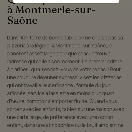
à Montmerle-sur-
Saône
Dans l'Ain, terre de bonne table, on ne choisit pas sa
pizzéria à la légère. À Montmerle-sur-saône, le
panel est assez large pour que chacun trouve
l'adresse qui colle à son moment. Le premier critère
à clarifier : qu'attendez-vous de votre repas ? Pour
une coupure déjeuner express, visez les pizzérias
qui ont travaillé leur efficacité : formule du jour
affichée, service à l'assiette en moins d'un quart
d'heure, comptoir à emporter fluide. Quand vous
sortez avec les enfants, tablez sur une maison avec
une carte large, de préférence avec une option
enfant, dans une atmosphère où le bruit ambiant ne