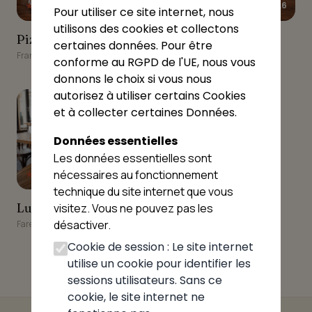
★★★★★
★★★★★
4.9
4.6
Pour utiliser ce site internet, nous
utilisons des cookies et collectons
Pizz'Amigo
Pizza de stella
Pizz'Amigo
Pizza de stella
certaines données. Pour être
Francheleins
Chaleins
conforme au RGPD de l'UE, nous vous
donnons le choix si vous nous
9
autorisez à utiliser certains Cookies
et à collecter certaines Données.
Données essentielles
Les données essentielles sont
nécessaires au fonctionnement
★★★★★
4.5
technique du site internet que vous
Lulu Pizza
Lulu Pizza
visitez. Vous ne pouvez pas les
désactiver.
Fareins
Cookie de session : Le site internet
utilise un cookie pour identifier les
sessions utilisateurs. Sans ce
cookie, le site internet ne