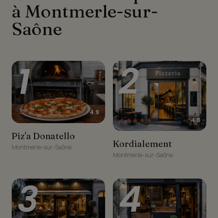
à Montmerle-sur-
Saône
1
2
★★★★★
4.9
★★★★★
4.8
Piz'a Donatello
Piz'a Donatello
Kordialement
Kordialement
Montmerle-sur-Saône
Montmerle-sur-Saône
3
4