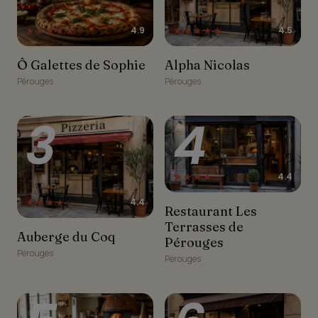
★★★★★
★★★★★
4.9
4.5
Ô Galettes de Sophie
Alpha Nicolas
Ô Galettes de Sophie
Alpha Nicolas
Pérouges
Pérouges
3
4
★★★★☆
4.4
★★★★☆
4.4
Restaurant Les
Restaurant Les
Terrasses de Pérouges
Terrasses de
Auberge du Coq
Auberge du Coq
Pérouges
Pérouges
Pérouges