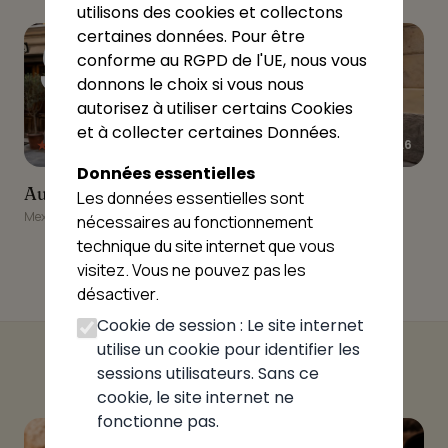
utilisons des cookies et collectons
9
10
certaines données. Pour être
conforme au RGPD de l'UE, nous vous
donnons le choix si vous nous
autorisez à utiliser certains Cookies
et à collecter certaines Données.
★★★★★
★★★★★
4.6
4.6
Données essentielles
Au gout du Jour
Chez Luccio
Au gout du Jour
Chez Luccio
Les données essentielles sont
Meximieux
Meximieux
nécessaires au fonctionnement
technique du site internet que vous
visitez. Vous ne pouvez pas les
désactiver.
Cookie de session : Le site internet
utilise un cookie pour identifier les
sessions utilisateurs. Sans ce
cookie, le site internet ne
fonctionne pas.