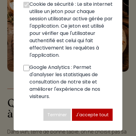
Cookie de sécurité : Le site internet
utilise un jeton pour chaque
session utilisateur active gérée par
l'application. Ce jeton est utilisé
pour vérifier que l'utilisateur
authentifié est celui qui fait
effectivement les requêtes à
l'application.
Google Analytics : Permet
d'analyser les statistiques de
consultation de notre site et
améliorer l'expérience de nos
LE GUIDE
visiteurs.
Quelle pizzeria choisir
à Pérouges
Terminer
J'accepte tout
Dans l'Ain, terre de bonne table, on ne choisit pas sa