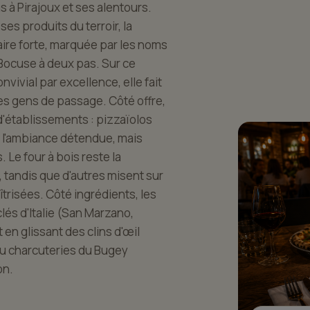
 à Pirajoux et ses alentours.
es produits du terroir, la
aire forte, marquée par les noms
e Bocuse à deux pas. Sur ce
convivial par excellence, elle fait
s gens de passage. Côté offre,
d'établissements : pizzaïolos
s à l'ambiance détendue, mais
. Le four à bois reste la
 tandis que d'autres misent sur
risées. Côté ingrédients, les
clés d'Italie (San Marzano,
t en glissant des clins d'œil
 ou charcuteries du Bugey
on.