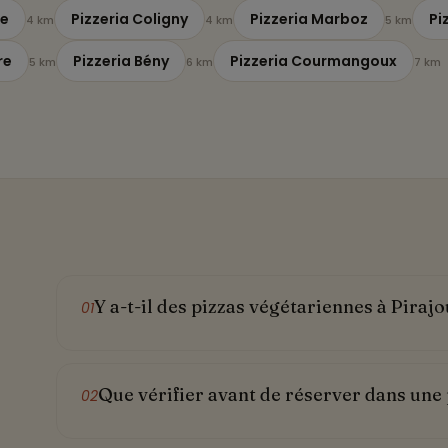
re
Pizzeria Coligny
Pizzeria Marboz
Pi
4 km
4 km
5 km
re
Pizzeria Bény
Pizzeria Courmangoux
5 km
6 km
7 km
Y a-t-il des pizzas végétariennes à Piraj
01
Que vérifier avant de réserver dans une 
02
e