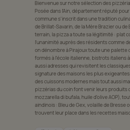
Bienvenue sur notre sélection des pizzérias
Posée dans l'Ain, département réputé pour s
commune s'inscrit dans une tradition culin
de Brillat-Savarin, de la Mère Brazier ou d
terrain, la pizza a toute sa légitimité : plat 
l'unanimité auprès des résidents comme de
on dénombre à Pirajoux toute une palette 
formés à l'école italienne, bistrots italien
aussi adresses qui revisitent les classiques
signature des maisons les plus exigeantes,
des cuissons modernes mais tout aussi maît
pizzérias du coin font venir leurs produits 
mozzarella di bufala, huile d'olive AOP), tou
aindinois : Bleu de Gex, volaille de Bresse
trouvent leur place dans les recettes mais