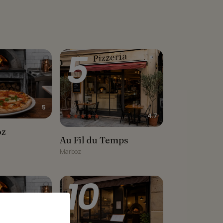
5
5
★★★★★
4.7
oz
Au Fil du Temps
Au Fil du Temps
Marboz
10