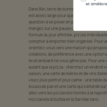
et améliore
Dans l'Ain, terre de bonne table, la bonne pi
est assez large pour que chacun trouve l'a
question à se poser en premier : quel est l'
mangez sur une pause courte, cherchez les
formule du jour affichée, pizzas individuel
comptoir à emporter bien organisé. Pour un
orientez-vous vers une maison qui propose
créations, de préférence avec une option 
bruit ambiant ne vous gêne pas. Pour une 
autant que la pizza : cherchez un endroit vi
saison, une carte de bières et de vins italie
visez plus petit et plus calme : une table d
bouscule pas et une carte qui s'attarde sur l
allez vers les pizzaïolos formés à la napolit
mozzarella di bufala et la San Marzano.