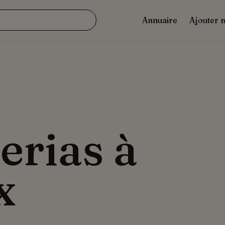
Annuaire
Ajouter 
erias à
x