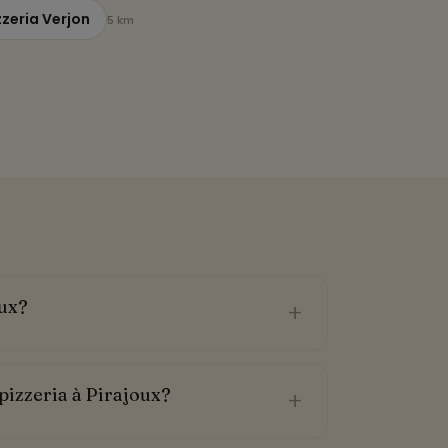
zzeria Verjon
5 km
oux?
+
pizzeria à Pirajoux?
+