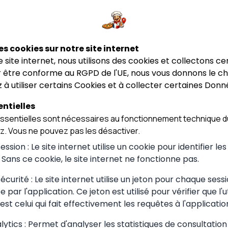
★★★★★
★★★★★
t La Table
Restaurant Dumidi
La Table
Restaurant Dumidi
zienne
Pizzeria L'Orig
Pizzeria L'O
e
Saint-Étienne-du-Bois
es cookies sur notre site internet
Saint-Étienne-du-
ce site internet, nous utilisons des cookies et collectons ce
 être conforme au RGPD de l'UE, nous vous donnons le cho
 à utiliser certains Cookies et à collecter certaines Donn
ntielles
sentielles sont nécessaires au fonctionnement technique du
ez. Vous ne pouvez pas les désactiver.
ssion : Le site internet utilise un cookie pour identifier le
. Sans ce cookie, le site internet ne fonctionne pas.
curité : Le site internet utilise un jeton pour chaque sessi
 choisir à
 par l'application. Ce jeton est utilisé pour vérifier que l'u
est celui qui fait effectivement les requêtes à l'applicatio
ytics : Permet d'analyser les statistiques de consultation