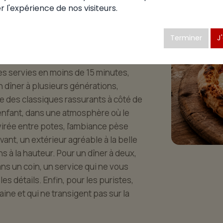
r l'expérience de nos visiteurs.
zzéria se mérite. À Pirajoux, le panel
dresse qui colle à son moment. La
Terminer
J
objectif de la soirée ? Quand vous
 adresses calibrées pour le midi :
les servies en moins de 15 minutes,
 dîner à plusieurs générations,
 des classiques rassurants à côté de
enfant, dans une atmosphère où le
virée entre potes, l'ambiance pèse
vant, un extérieur agréable à la belle
ns à la hauteur. Pour un dîner à deux,
ans un coin, un service qui ne vous
es détails. Enfin, pour les puristes,
aine et qui ne transigent pas sur la