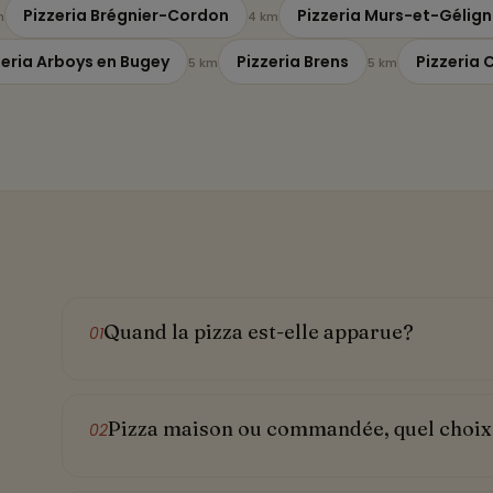
Pizzeria Brégnier-Cordon
Pizzeria Murs-et-Gélign
m
4 km
zeria Arboys en Bugey
Pizzeria Brens
Pizzeria 
5 km
5 km
Quand la pizza est-elle apparue?
01
Pizza maison ou commandée, quel choix 
02
e