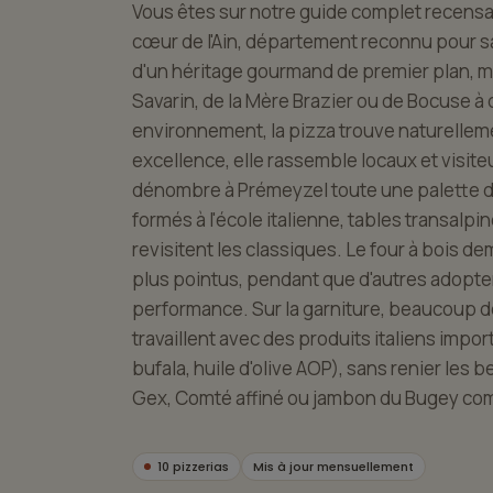
Vous êtes sur notre guide complet recensa
cœur de l'Ain, département reconnu pour sa 
d'un héritage gourmand de premier plan, ma
Savarin, de la Mère Brazier ou de Bocuse à
environnement, la pizza trouve naturellemen
excellence, elle rassemble locaux et visit
dénombre à Prémeyzel toute une palette d
formés à l'école italienne, tables transalpi
revisitent les classiques. Le four à bois d
plus pointus, pendant que d'autres adopte
performance. Sur la garniture, beaucoup 
travaillent avec des produits italiens impo
bufala, huile d'olive AOP), sans renier les 
Gex, Comté affiné ou jambon du Bugey com
10 pizzerias
Mis à jour mensuellement