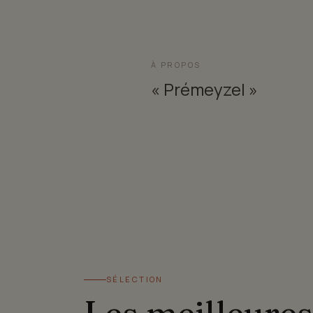
À PROPOS
« Prémeyzel »
SÉLECTION
Les meilleures