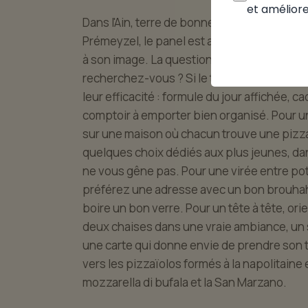
et améliore
Dans l'Ain, terre de bonne table, le choix d'
Prémeyzel, le panel est assez large pour 
à son image. La question à se poser en pre
recherchez-vous ? Si le temps est compté, v
leur efficacité : formule du jour affichée, 
comptoir à emporter bien organisé. Pour un
sur une maison où chacun trouve une pizza 
quelques choix dédiés aux plus jeunes, da
ne vous gêne pas. Pour une virée entre potes
préférez une adresse avec un bon brouhaha,
boire un bon verre. Pour un tête à tête, or
deux chaises dans une vraie ambiance, un s
une carte qui donne envie de prendre son te
vers les pizzaïolos formés à la napolitaine 
mozzarella di bufala et la San Marzano.