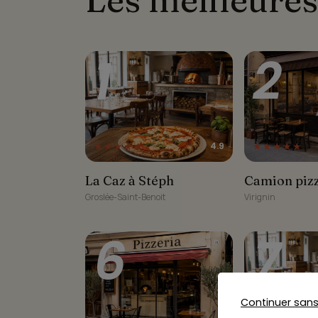
1
2
★★★★★
★★★★★
4.9
La Caz à Stéph
Camion pizza
La Caz à Stéph
Camion piz
Groslée-Saint-Benoit
Virignin
6
7
Continuer san