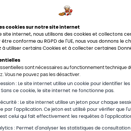
★★★★★
★★★★★
4.9
4.9
e Steph
Salad'House Belley
Soleil de Déli
de Steph
Salad'House Belley
Soleil de Dé
Belley
Belley
es cookies sur notre site internet
ce site internet, nous utilisons des cookies et collectons ce
 être conforme au RGPD de l'UE, nous vous donnons le cho
 à utiliser certains Cookies et à collecter certaines Donn
ntielles
sentielles sont nécessaires au fonctionnement technique du
ez. Vous ne pouvez pas les désactiver.
ssion : Le site internet utilise un cookie pour identifier le
. Sans ce cookie, le site internet ne fonctionne pas.
 choisir à
curité : Le site internet utilise un jeton pour chaque sessi
 par l'application. Ce jeton est utilisé pour vérifier que l'u
est celui qui fait effectivement les requêtes à l'applicatio
ytics : Permet d'analyser les statistiques de consultation