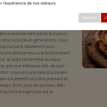
r l'expérience de nos visiteurs.
une pizzéria mérite réflexion. À
que chaque convive trouve une adresse
Terminer
J
mier : quel type d'expérience
isez les pizzérias qui ont travaillé
cadence assurée sans bâcler la cuisson,
 dîner à plusieurs générations, misez
qui lui parle, idéalement avec
ns une atmosphère où le bruit ambiant
, le cadre fait la moitié du repas :
 une cour intérieure l'été, de quoi
ientez-vous vers une salle plus posée :
ervice attentif sans être pressant et
mps. Enfin, pour les puristes, allez
et qui ne transigent pas sur la