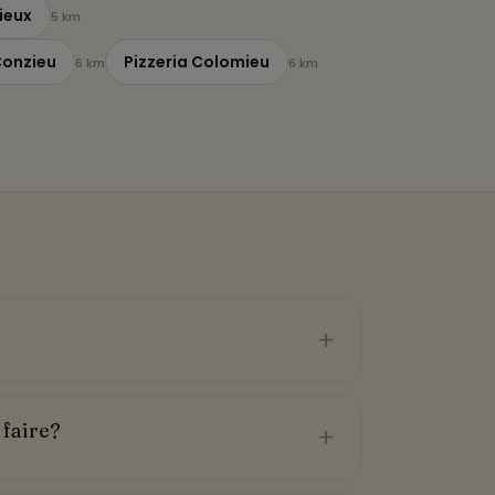
ieux
5 km
Conzieu
Pizzeria Colomieu
6 km
6 km
+
faire?
+