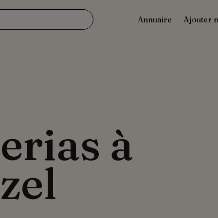
Annuaire
Ajouter 
erias à
zel