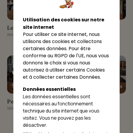
★★★★★
★★★★★
4.8
4.7
Utilisation des cookies sur notre
Le Mekong
Aux délices de Carthage
site internet
Le Mekong
Aux délices de
Carthage
Pour utiliser ce site internet, nous
Belley
utilisons des cookies et collectons
Belley
certaines données. Pour être
conforme au RGPD de l'UE, nous vous
9
10
donnons le choix si vous nous
autorisez à utiliser certains Cookies
et à collecter certaines Données.
★★★★★
★★★★★
4.7
4.5
Données essentielles
Les données essentielles sont
Petite Faim Antalya
Pizza Lolorico
Petite Faim Antalya
Pizza Lolorico
nécessaires au fonctionnement
Belley
Belley
technique du site internet que vous
visitez. Vous ne pouvez pas les
désactiver.