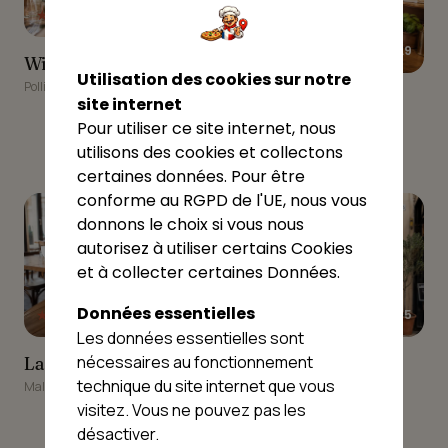
★★★★☆
3.7
★★★★☆
3.9
Wilki pizza remorque
Wilki pizza remorque
Utilisation des cookies sur notre
Polliat
Le Central Kebab &
Le Central Kebab &
site internet
Bar/Restaurant
Bar/Restaurant
Pour utiliser ce site internet, nous
Malafretaz
utilisons des cookies et collectons
certaines données. Pour être
9
10
conforme au RGPD de l'UE, nous vous
donnons le choix si vous nous
autorisez à utiliser certains Cookies
et à collecter certaines Données.
Données essentielles
★★★☆☆
★★★★★
2.5
5
Les données essentielles sont
La Guinguette
Asia Truck
nécessaires au fonctionnement
La Guinguette
Asia Truck
technique du site internet que vous
Malafretaz
Montrevel-en-Bresse
visitez. Vous ne pouvez pas les
désactiver.