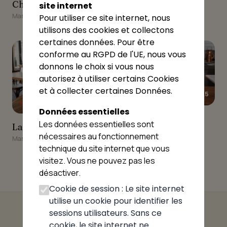
Chez Vani
Chez Vani
site internet
Marlieux
Marlieux
Pour utiliser ce site internet, nous
utilisons des cookies et collectons
9
10
certaines données. Pour être
conforme au RGPD de l'UE, nous vous
donnons le choix si vous nous
autorisez à utiliser certains Cookies
et à collecter certaines Données.
★★★★★
4.5
★★★★★
4.5
Données essentielles
PIZZA MAYA
PIZZA MAYA
Les données essentielles sont
La Mitaine
La Mitaine
Ambérieux-en-Dombes
nécessaires au fonctionnement
Marlieux
technique du site internet que vous
visitez. Vous ne pouvez pas les
désactiver.
Cookie de session : Le site internet
utilise un cookie pour identifier les
sessions utilisateurs. Sans ce
cookie, le site internet ne