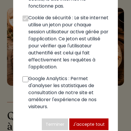
fonctionne pas.
Cookie de sécurité : Le site internet
utilise un jeton pour chaque
session utilisateur active gérée par
l'application. Ce jeton est utilisé
pour vérifier que l'utilisateur
authentifié est celui qui fait
effectivement les requêtes à
l'application.
Google Analytics : Permet
d'analyser les statistiques de
consultation de notre site et
améliorer l'expérience de nos
LE GUIDE
visiteurs.
Quelle pizzeria choisir
à Villars-les-Dombes
Terminer
J'accepte tout