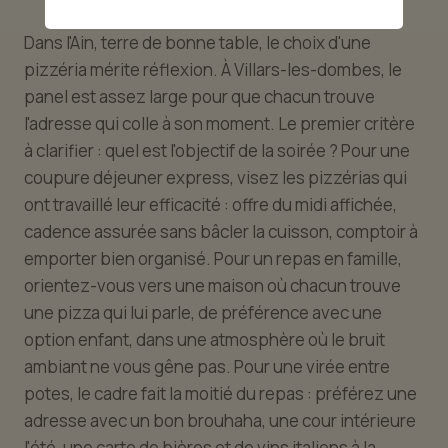
Dans l'Ain, terre de bonne table, le choix d'une
pizzéria mérite réflexion. À Villars-les-dombes, le
panel est assez large pour que chacun trouve
l'adresse qui colle à son moment. Le premier critère
à clarifier : quel est l'objectif de la soirée ? Pour une
coupure déjeuner express, visez les pizzérias qui
ont travaillé leur efficacité : offre du midi affichée,
cadence assurée sans bâcler la cuisson, comptoir à
emporter bien organisé. Pour un repas en famille,
orientez-vous vers une maison où chacun trouve
une pizza qui lui parle, de préférence avec une
option enfant, dans une atmosphère où le bruit
ambiant ne vous gêne pas. Pour une virée entre
potes, le cadre fait la moitié du repas : préférez une
adresse avec un bon brouhaha, une cour intérieure
l'été, une carte de bières et de vins italiens à la