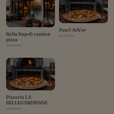
★★★★☆
4.4
★★★★★
5
Pearl Arb'or
Pearl Arb'or
Bella Napoli camion pizza
Bella Napoli camion
Valserhône
pizza
Valserhône
★★★★★
4.5
Pizzeria LA
Pizzeria LA
BELLEGARDIENNE
BELLEGARDIENNE
Valserhône