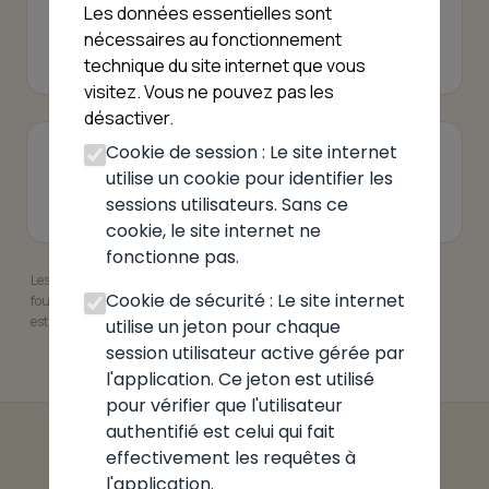
Les données essentielles sont
nécessaires au fonctionnement
Revendiquer
technique du site internet que vous
visitez. Vous ne pouvez pas les
désactiver.
Cookie de session : Le site internet
VOIR AUSSI
utilise un cookie pour identifier les
Pizzeria Valserhône
Pizzeria Ain
sessions utilisateurs. Sans ce
cookie, le site internet ne
fonctionne pas.
Les informations présentées peuvent ne pas être à jour. Elles sont
Cookie de sécurité : Le site internet
fournies à titre indicatif. Pour garantir leur exactitude, l'établissement
est invité à revendiquer sa fiche.
utilise un jeton pour chaque
session utilisateur active gérée par
l'application. Ce jeton est utilisé
pour vérifier que l'utilisateur
authentifié est celui qui fait
effectivement les requêtes à
l'application.