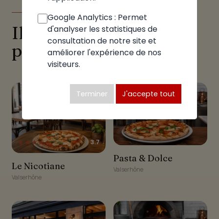
DANS LA MÊME ZONE
Google Analytics : Permet
Ils proposent aussi des
d'analyser les statistiques de
consultation de notre site et
pizzas à Valserhône
améliorer l'expérience de nos
visiteurs.
Terminer
J'accepte tout
★★★★☆
3.7
Pasta & Dolce
Pasta & Dolce
Le Nicotiane
Le Nicotiane
Valserhône
Valserhône