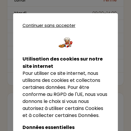
Lundi
Fermé
Mardi
09:00–14:00
Continuer sans accepter
Mercredi
09:00–14:00
Jeudi
09:00–14:00
Vendredi
09:00–14:00
Utilisation des cookies sur notre
Samedi
site internet
09:00–14:00
Pour utiliser ce site internet, nous
Dimanche
10:00–14:00
utilisons des cookies et collectons
certaines données. Pour être
conforme au RGPD de l'UE, nous vous
donnons le choix si vous nous
VOTRE ÉTABLISSEMENT ?
autorisez à utiliser certains Cookies
Revendiquer cet établissement
et à collecter certaines Données.
Cet établissement vous appartient ? Revendiquez-
Données essentielles
le pour le gérer.