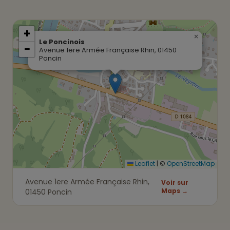
+
×
Le Poncinois
−
Avenue 1ere Armée Française Rhin, 01450
Poncin
Leaflet
|
©
OpenStreetMap
Avenue 1ere Armée Française Rhin,
Voir sur
Maps →
01450 Poncin