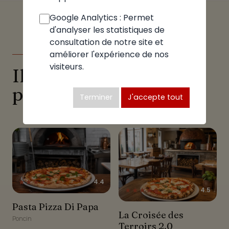
Google Analytics : Permet
d'analyser les statistiques de
consultation de notre site et
améliorer l'expérience de nos
DANS LA MÊME ZONE
visiteurs.
Ils proposent aussi des
pizzas à Poncin
Terminer
J'accepte tout
★★★★☆
4.4
★★★★★
4.5
Pasta Pizza Di Papa
Pasta Pizza Di Papa
La Croisée des Terroirs
La Croisée des
Poncin
2.0
Terroirs 2.0