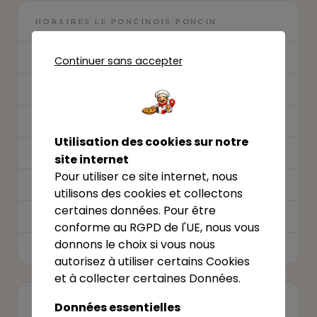
HORAIRES LE PONCINOIS PONCIN
Lundi
06:30–22:00
Continuer sans accepter
Mardi
06:30–22:00
Mercredi
06:30–22:00
Utilisation des cookies sur notre
Jeudi
06:30–22:00
site internet
Pour utiliser ce site internet, nous
Vendredi
06:30–22:00
utilisons des cookies et collectons
certaines données. Pour être
Samedi
06:30–22:00
conforme au RGPD de l'UE, nous vous
donnons le choix si vous nous
Dimanche
Fermé
autorisez à utiliser certains Cookies
et à collecter certaines Données.
Données essentielles
VOTRE ÉTABLISSEMENT ?