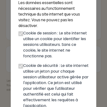
Les données essentielles sont
Revendiquer cet établissement
nécessaires au fonctionnement
Cet établissement vous appartient ? Revendiquez-
technique du site internet que vous
le pour le gérer.
visitez. Vous ne pouvez pas les
désactiver.
Revendiquer
Cookie de session : Le site internet
utilise un cookie pour identifier les
sessions utilisateurs. Sans ce
cookie, le site internet ne
VOIR AUSSI
fonctionne pas.
Pizzeria Poncin
Pizzeria Ain
Cookie de sécurité : Le site internet
utilise un jeton pour chaque
session utilisateur active gérée par
Les informations présentées peuvent ne pas être à jour. Elles sont
l'application. Ce jeton est utilisé
fournies à titre indicatif. Pour garantir leur exactitude, l'établissement
pour vérifier que l'utilisateur
est invité à revendiquer sa fiche.
authentifié est celui qui fait
effectivement les requêtes à
l'application.