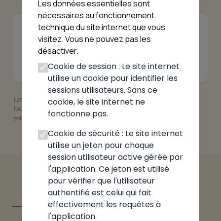
Les données essentielles sont
nécessaires au fonctionnement
technique du site internet que vous
VOIR AUSSI
visitez. Vous ne pouvez pas les
Pizzeria Chamonix-Mont-Blanc
désactiver.
Pizzeria Haute-Savoie
Cookie de session : Le site internet
utilise un cookie pour identifier les
sessions utilisateurs. Sans ce
Les informations présentées peuvent ne pas être à jour. Elles sont
cookie, le site internet ne
fournies à titre indicatif. Pour garantir leur exactitude, l'établissement
fonctionne pas.
est invité à revendiquer sa fiche.
Cookie de sécurité : Le site internet
utilise un jeton pour chaque
session utilisateur active gérée par
l'application. Ce jeton est utilisé
pour vérifier que l'utilisateur
authentifié est celui qui fait
effectivement les requêtes à
DANS LA MÊME ZONE
l'application.