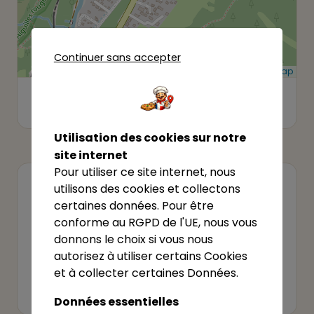
Continuer sans accepter
Leaflet
|
©
OpenStreetMap
1850 Rte d'Argentière, 74400
Voir sur
Maps →
Chamonix-Mont-Blanc
Utilisation des cookies sur notre
site internet
Pour utiliser ce site internet, nous
VOTRE ÉTABLISSEMENT ?
utilisons des cookies et collectons
certaines données. Pour être
Revendiquer cet établissement
conforme au RGPD de l'UE, nous vous
Cet établissement vous appartient ? Revendiquez-
donnons le choix si vous nous
le pour le gérer.
autorisez à utiliser certains Cookies
et à collecter certaines Données.
Revendiquer
Données essentielles