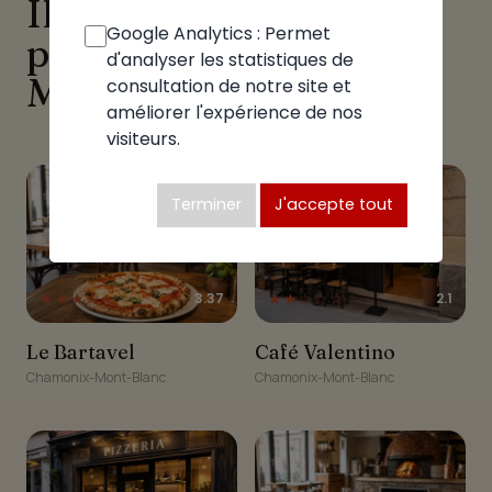
Ils proposent aussi des
Google Analytics : Permet
pizzas à Chamonix-
d'analyser les statistiques de
Mont-Blanc
consultation de notre site et
améliorer l'expérience de nos
visiteurs.
Terminer
J'accepte tout
★★★☆☆
★★☆☆☆
3.37
2.1
Le Bartavel
Café Valentino
Le Bartavel
Café Valentino
Chamonix-Mont-Blanc
Chamonix-Mont-Blanc