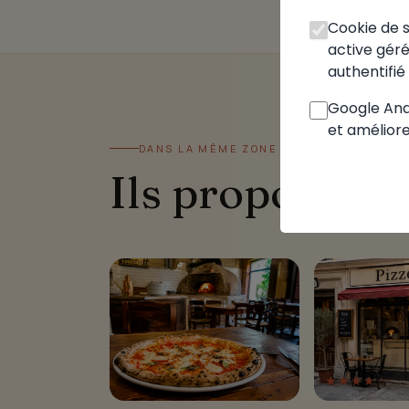
Cookie de sé
active gérée
authentifié 
Google Anal
et améliore
DANS LA MÊME ZONE
Ils proposent 
★★★★☆