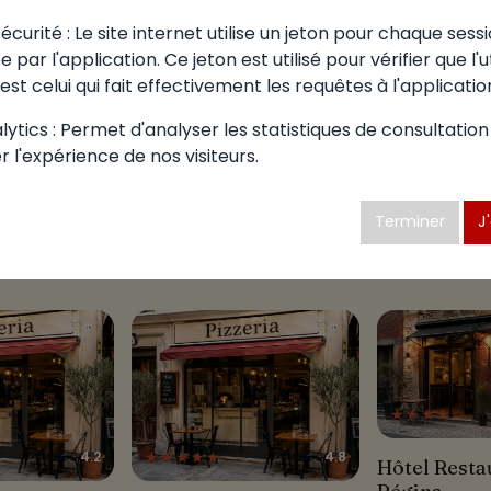
curité : Le site internet utilise un jeton pour chaque sessi
 par l'application. Ce jeton est utilisé pour vérifier que l'u
est celui qui fait effectivement les requêtes à l'applicatio
ytics : Permet d'analyser les statistiques de consultation
r l'expérience de nos visiteurs.
aussi des pizzas à S
Terminer
J
★★★★☆
★★★★★
4.2
4.8
Hôtel Restau
Hôtel Resta