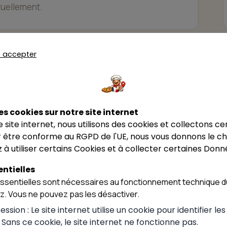
ctuellement.
s accepter
×
lu
Ars, 01480
ux
es cookies sur notre site internet
ce site internet, nous utilisons des cookies et collectons ce
 être conforme au RGPD de l'UE, nous vous donnons le cho
 à utiliser certains Cookies et à collecter certaines Donn
ntielles
sentielles sont nécessaires au fonctionnement technique du
Leaflet
|
©
OpenStreetMap
ez. Vous ne pouvez pas les désactiver.
ssion : Le site internet utilise un cookie pour identifier le
Voir sur Maps →
. Sans ce cookie, le site internet ne fonctionne pas.