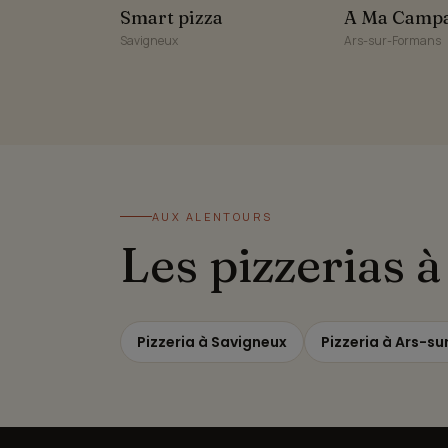
Smart pizza
A Ma Campag
Smart pizza
A Ma Camp
Savigneux
Ars-sur-Formans
AUX ALENTOURS
Les pizzerias 
Pizzeria à Savigneux
Pizzeria à Ars-s