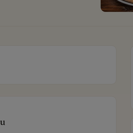
Pizza lulu
lu