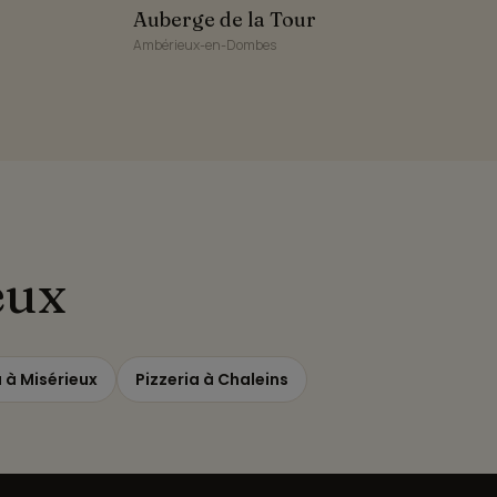
Auberge de la Tour
Auberge de la Tour
Ambérieux-en-Dombes
eux
a à Misérieux
Pizzeria à Chaleins