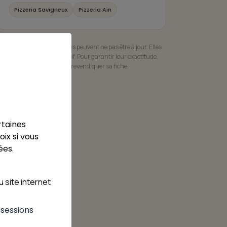
Pizzeria Savigneux
Pizzeria Ain
Les informations présentées peuvent ne pas être à jour. Elles
sont fournies à titre indicatif. Pour garantir leur exactitude,
l'établissement est invité à revendiquer sa fiche.
rtaines
ix si vous
ées.
 site internet
s sessions