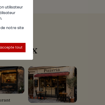
on utilisateur
tilisateur
n.
 de notre site
avigneux
'accepte tout
4
★★★★☆
4.3
rant Régina
urant