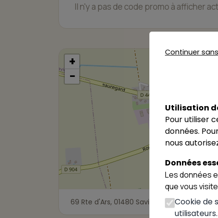
Il n'y a pas de code promo à afficher a
Continuer san
+
Pizza lu
−
69 Rte d'
Savigne
Utilisation d
Pour utiliser 
données. Pour
nous autorisez
Données esse
Les données es
que vous visit
Cookie de se
69 Rte d'Ars, 01480 Savigneux
utilisateurs