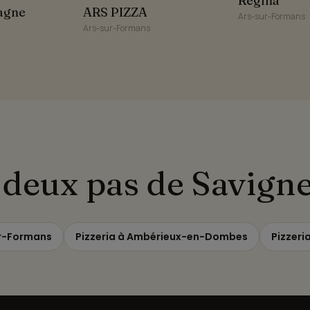
Régina
ne
ARS PIZZA
agne
ARS PIZZA
Ars-sur-Formans
Ars-sur-Formans
à deux pas de Savign
ur-Formans
Pizzeria à Ambérieux-en-Dombes
Pizzeri