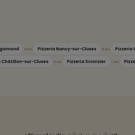
-
Sigismond
Pizzeria Nancy-sur-Cluses
Pizzeria 
4 km
4 km
a Châtillon-sur-Cluses
Pizzeria Scionzier
Pizz
6 km
7 km