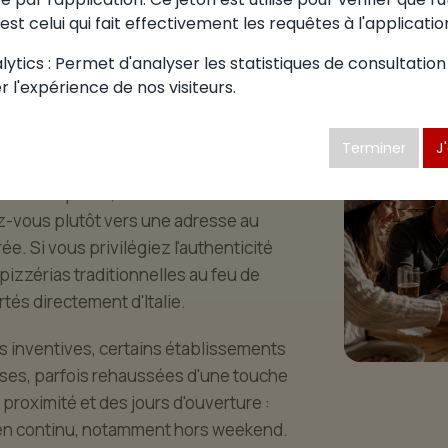
asse
est celui qui fait effectivement les requêtes à l'applicatio
ytics : Permet d'analyser les statistiques de consultation
-frasse est une affaire d'occasion et
r l'expérience de nos visiteurs.
uation, correspond un style de
e pouce, tournez-vous vers les adresses
Terminer
J
Pour un moment en famille, choisissez
ouve son plaisir, avec un accueil
ez-vous plutôt vers une adresse au
rée. Si vous privilégiez l'authenticité
pizzérias traditionnelles au feu de
rtés directement d'Italie.
us inventives, certains établissements
ses, parfois rehaussées d'une touche
roximité et des jours d'ouverture :
 en continu, notamment hors weekend.