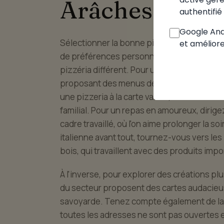
Arâches-la-Fr
authentifié 
Google Anal
Sélectionner la bonne pizzeria à Arâches-la
et améliore
de préférences personnelles. À chaque sit
pizzéria différent. Pour un déjeuner sur l
proposant des menus déjeuner attractifs. 
une pizzeria à la carte variée, où chacun tr
familial. Pour un repas en amoureux, dirig
cadre travaillé, où l'on aime prolonger la soi
italienne avant tout, tournez-vous vers les 
bois, qui travaillent avec des produits impo
À l'inverse, pour explorer des créations pl
du secteur proposent des cartes audacieu
savoyarde. Tenez compte également de la p
toutes les adresses ne sont pas ouvertes