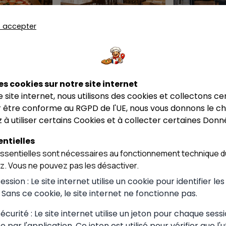
★★★★★
4.67
s accepter
★★★★☆
4.37
ion Pizzaiolo
Restaurant T
tion
Restaurant 
 Grégory Edel
Cof
assion pizza
Pizza Coffe
de France
Le Tindaris
Le Tindaris
el
Cluses
Magland
e France
es cookies sur notre site internet
ce site internet, nous utilisons des cookies et collectons ce
 être conforme au RGPD de l'UE, nous vous donnons le cho
 à utiliser certains Cookies et à collecter certaines Donn
ntielles
sentielles sont nécessaires au fonctionnement technique du
ez. Vous ne pouvez pas les désactiver.
ssion : Le site internet utilise un cookie pour identifier le
. Sans ce cookie, le site internet ne fonctionne pas.
 choisir à
curité : Le site internet utilise un jeton pour chaque sessi
 par l'application. Ce jeton est utilisé pour vérifier que l'u