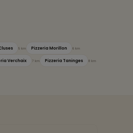
Cluses
Pizzeria Morillon
5 km
6 km
eria Verchaix
Pizzeria Taninges
7 km
8 km