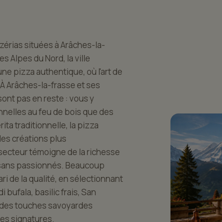
zérias situées à Arâches-la-
 Alpes du Nord, la ville
une pizza authentique, où l'art de
. À Arâches-la-frasse et ses
ont pas en reste : vous y
onnelles au feu de bois que des
ta traditionnelle, la pizza
 les créations plus
secteur témoigne de la richesse
rtisans passionnés. Beaucoup
i de la qualité, en sélectionnant
i bufala, basilic frais, San
r des touches savoyardes
tes signatures.