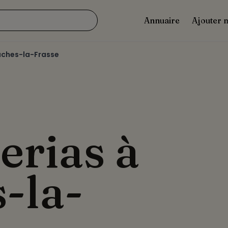
Annuaire
Ajouter 
âches-la-Frasse
erias à
-la-