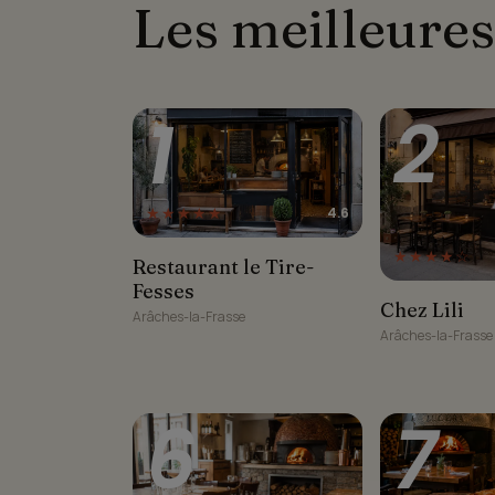
Les meilleures
1
2
★★★★★
4.6
★★★★☆
Restaurant le Tire-Fesses
Restaurant le Tire-
Fesses
Chez Lili
Chez Lili
Arâches-la-Frasse
Arâches-la-Frasse
6
7