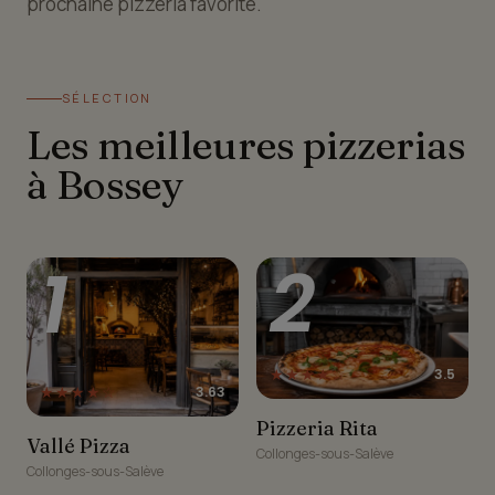
prochaine pizzéria favorite.
SÉLECTION
Les meilleures pizzerias
à Bossey
1
2
★★★★☆
3.5
★★★★☆
3.63
Pizzeria Rita
Pizzeria Rita
Vallé Pizza
Vallé Pizza
Collonges-sous-Salève
Collonges-sous-Salève