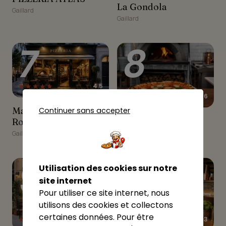
La Gondola
La Gondola
Gaillard
Gaillard
7
8
★★★★★
4.5
★★★☆☆
3.16
Mamma Rosa...Pizzeria
Mamma
Continuer sans accepter
Pizzeria Napoli Mia
Pizzeria Napoli Mia
Rosa...Pizzeria
Gaillard
Gaillard
9
10
Utilisation des cookies sur notre
site internet
Pour utiliser ce site internet, nous
utilisons des cookies et collectons
certaines données. Pour être
★★★☆☆
★★★☆☆
3
3