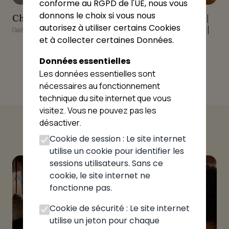
conforme au RGPD de l'UE, nous vous
donnons le choix si vous nous
Chez Tante Jeanne
L'ARLEQU'IN Pizzas |
Chez Tante Jeanne
L'ARLEQU'IN Pizzas |
Burger | Sandwichs |
autorisez à utiliser certains Cookies
Burger | Sandwichs |
Gaillard
Tacos
et à collecter certaines Données.
Tacos
Gaillard
Données essentielles
Les données essentielles sont
nécessaires au fonctionnement
technique du site internet que vous
visitez. Vous ne pouvez pas les
désactiver.
Cookie de session : Le site internet
utilise un cookie pour identifier les
sessions utilisateurs. Sans ce
cookie, le site internet ne
fonctionne pas.
Cookie de sécurité : Le site internet
utilise un jeton pour chaque