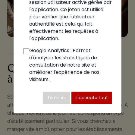
session utilisateur active gérée par
l'application. Ce jeton est utilisé
pour vérifier que l'utilisateur
authentifié est celui qui fait
effectivement les requêtes à
l'application.
Google Analytics : Permet
LE GUIDE
d'analyser les statistiques de
Quelle pizzeria choisir
consultation de notre site et
améliorer l'expérience de nos
à Bossey
visiteurs.
Sélectionner la bonne pizzeria à Bossey est une
Terminer
J'accepte tout
affaire d'occasion et de préférences personnelles. À
chaque moment de la journée, correspond un type
d'établissement particulier. Si vous cherchez à
manger vite à midi, optez pour les établissements