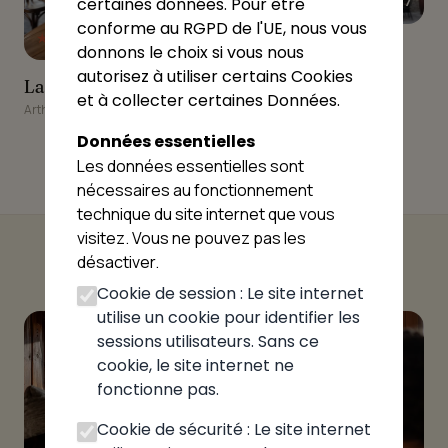
★★★★★
certaines données. Pour être
4.87
conforme au RGPD de l'UE, nous vous
★★★☆☆
3.33
FIAMA PIZZA
FIAMA PIZZA
donnons le choix si vous nous
autorisez à utiliser certains Cookies
Annemasse
La Pizz' Arthaz
La Pizz' Arthaz
et à collecter certaines Données.
Arthaz-Pont-Notre-Dame
Données essentielles
Les données essentielles sont
nécessaires au fonctionnement
technique du site internet que vous
visitez. Vous ne pouvez pas les
désactiver.
Cookie de session : Le site internet
utilise un cookie pour identifier les
sessions utilisateurs. Sans ce
cookie, le site internet ne
fonctionne pas.
Cookie de sécurité : Le site internet