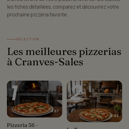
les fiches détaillées, comparez et découvrez votre
prochaine pizzéria favorite.
SÉLECTION
Les meilleures pizzerias
à Cranves-Sales
1
2
★★★★★
4.67
★★★★☆
4.43
Pizzeria 56 - Distributeur
Pizzeria 56 -
La Toscana