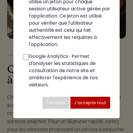
utilise un jeton pour chaque
session utilisateur active gérée par
l'application. Ce jeton est utilisé
pour vérifier que l'utilisateur
authentifié est celui qui fait
effectivement les requêtes à
l'application.
LE GUIDE
Google Analytics : Permet
d'analyser les statistiques de
Quelle pizzeria choisir
consultation de notre site et
à Cranves-Sales
améliorer l'expérience de nos
visiteurs.
Choisir la bonne pizzeria à Cranves-sales dépend
Terminer
J'accepte tout
avant tout de l'occasion et de vos envies du
moment. À chaque situation, correspond une
adresse adaptée. Pour un déjeuner rapide, optez
pour les adresses proposant un service à emporter