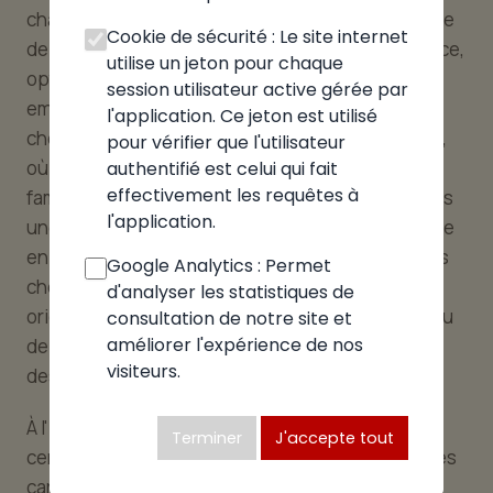
chaque moment de la journée, correspond un style
Cookie de sécurité : Le site internet
de pizzéria différent. Pour un déjeuner sur le pouce,
utilise un jeton pour chaque
optez pour les adresses proposant un service à
session utilisateur active gérée par
emporter efficace. Pour un dîner en famille,
l'application. Ce jeton est utilisé
choisissez une pizzeria proposant un large choix,
pour vérifier que l'utilisateur
où tous les goûts sont satisfaits, avec un accueil
authentifié est celui qui fait
effectivement les requêtes à
familial. Pour une soirée à deux, tournez-vous vers
l'application.
une adresse à la décoration soignée, avec terrasse
en été ou décoration accueillante en hiver. Si vous
Google Analytics : Permet
cherchez l'authenticité italienne en priorité,
d'analyser les statistiques de
orientez-vous vers les pizzérias artisanales au feu
consultation de notre site et
améliorer l'expérience de nos
de bois, qui sélectionnent leurs ingrédients chez
visiteurs.
des fournisseurs italiens.
À l'inverse, pour explorer des recettes originales,
Terminer
J'accepte tout
certains établissements du secteur proposent des
cartes créatives, parfois teintées de saveurs