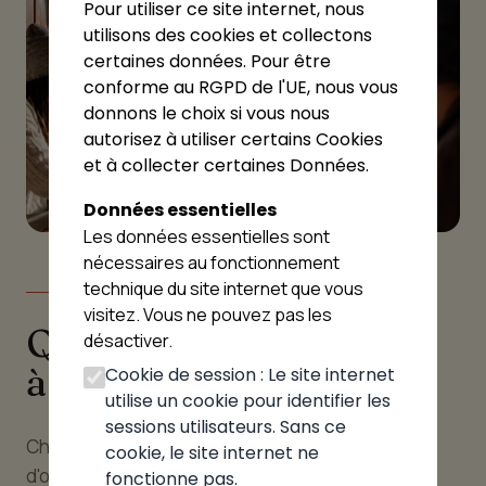
Pour utiliser ce site internet, nous
utilisons des cookies et collectons
certaines données. Pour être
conforme au RGPD de l'UE, nous vous
donnons le choix si vous nous
autorisez à utiliser certains Cookies
et à collecter certaines Données.
Données essentielles
Les données essentielles sont
nécessaires au fonctionnement
technique du site internet que vous
LE GUIDE
visitez. Vous ne pouvez pas les
Quelle pizzeria choisir
désactiver.
à Gruffy
Cookie de session : Le site internet
utilise un cookie pour identifier les
sessions utilisateurs. Sans ce
Choisir la bonne pizzeria à Gruffy est une affaire
cookie, le site internet ne
d'occasion et de préférences personnelles. À
fonctionne pas.