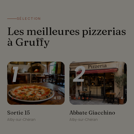
SÉLECTION
Les meilleures pizzerias
à Gruffy
1
2
★★★★☆
★★★★☆
4.13
4
Sortie 15
Abbate Giacchino
Sortie 15
Abbate Giacchino
Alby-sur-Chéran
Alby-sur-Chéran