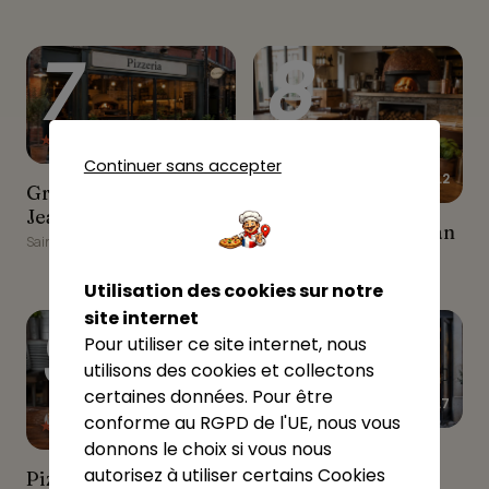
7
8
★★★★☆
4.27
Continuer sans accepter
★★★★☆
4.2
Grano e Orzo - St-Jean-
Grano e Orzo - St-
de-Sixt
Jean-de-Sixt
La Pizz’ de Saint-Jean
La Pizz’ de Saint-Jean
Saint-Jean-de-Sixt
Saint-Jean-de-Sixt
Utilisation des cookies sur notre
9
10
site internet
Pour utiliser ce site internet, nous
utilisons des cookies et collectons
certaines données. Pour être
★★★★★
4.7
conforme au RGPD de l'UE, nous vous
★★★☆☆
3.4
donnons le choix si vous nous
Restaurant Pizzeria Le
Restaurant Pizzeria
Névé
autorisez à utiliser certains Cookies
Pizz'a Pietro
Pizz'a Pietro
Le Névé