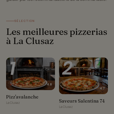
SÉLECTION
Les meilleures pizzerias
à La Clusaz
1
2
★★★★★
4.8
★★★★★
4.7
Pizz'avalanche
Pizz'avalanche
Saveurs Salentina 74
Saveurs Salentina 74
La Clusaz
La Clusaz