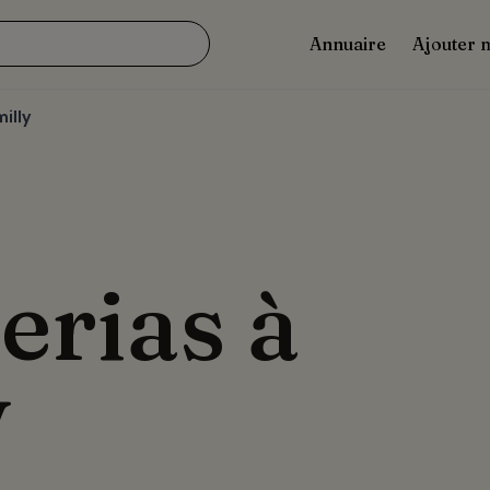
Annuaire
Ajouter 
illy
erias à
y