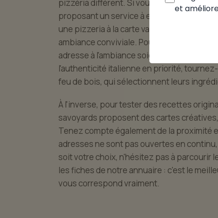
pizzéria différent. Si vous cherchez à mange
et améliore
proposant un service à emporter efficace. 
une pizzeria à la carte variée, où petits e
ambiance conviviale. Pour une soirée à deu
adresse à l'ambiance soignée, où l'on aime p
l'authenticité italienne en priorité, tourne
feu de bois, qui sélectionnent leurs ingréd
À l'inverse, pour tester des recettes origi
savoyards proposent des cartes créatives, 
Tenez compte également de la proximité et 
adresses ne sont pas ouvertes en contin
soit votre choix, n'hésitez pas à parcourir l
les fiches de notre annuaire : c'est le meill
vous correspond vraiment.