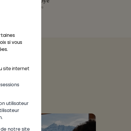
Bloye
Bloye
rtaines
ix si vous
ées.
 site internet
s sessions
on utilisateur
tilisateur
n.
 de notre site