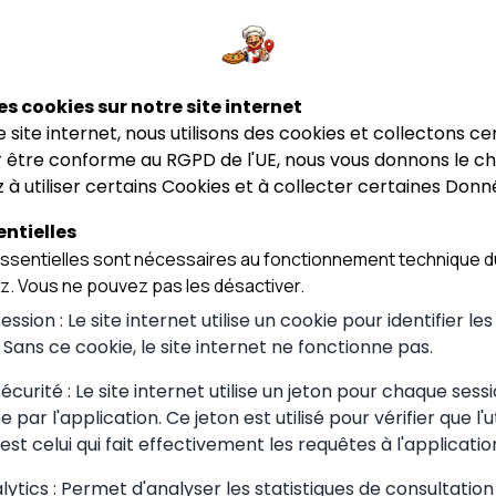
Vallières-sur-Fier
Vallières-sur-Fier
es cookies sur notre site internet
ce site internet, nous utilisons des cookies et collectons ce
 être conforme au RGPD de l'UE, nous vous donnons le cho
 à utiliser certains Cookies et à collecter certaines Donn
ntielles
sentielles sont nécessaires au fonctionnement technique du
ez. Vous ne pouvez pas les désactiver.
 choisir à
ssion : Le site internet utilise un cookie pour identifier le
. Sans ce cookie, le site internet ne fonctionne pas.
curité : Le site internet utilise un jeton pour chaque sessi
 par l'application. Ce jeton est utilisé pour vérifier que l'u
pend avant tout de l'occasion et de vos
est celui qui fait effectivement les requêtes à l'applicatio
journée, correspond un style de
ytics : Permet d'analyser les statistiques de consultation