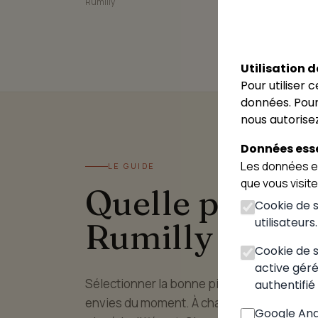
Rumilly
Rumilly
Rumilly
Utilisation d
Pour utiliser 
données. Pour
nous autorisez
Données esse
Les données es
LE GUIDE
que vous visit
Quelle pizzeria
Cookie de se
utilisateurs
Rumilly
Cookie de sé
active gérée
Sélectionner la bonne pizzeria à Rumilly dé
authentifié 
envies du moment. À chaque moment de la 
Google Anal