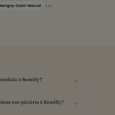
 Marigny-Saint-Marcel
5 km
amiliale à Rumilly?
+
ans une pizzéria à Rumilly?
+