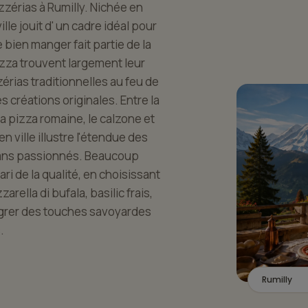
zérias à Rumilly. Nichée en
lle jouit d' un cadre idéal pour
 bien manger fait partie de la
pizza trouvent largement leur
érias traditionnelles au feu de
créations originales. Entre la
la pizza romaine, le calzone et
n ville illustre l'étendue des
isans passionnés. Beaucoup
i de la qualité, en choisissant
rella di bufala, basilic frais,
tégrer des touches savoyardes
.
Rumilly