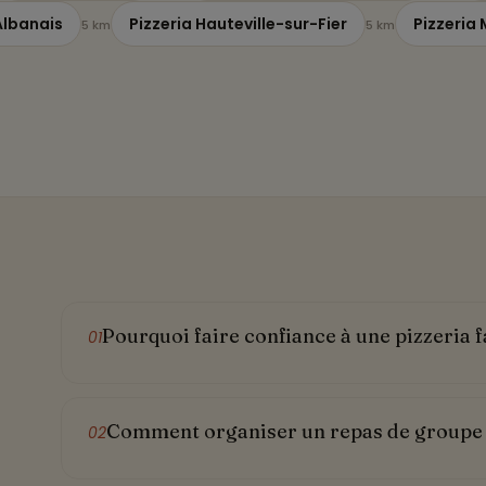
Albanais
Pizzeria Hauteville-sur-Fier
Pizzeria
5 km
5 km
Pourquoi faire confiance à une pizzeria f
01
Comment organiser un repas de groupe d
02
e