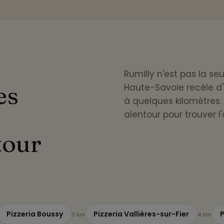
Rumilly n'est pas la se
es
Haute-Savoie recèle d'
à quelques kilomètres. E
alentour pour trouver l
tour
Pizzeria Boussy
Pizzeria Vallières-sur-Fier
P
3 km
4 km