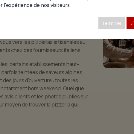
r vite à midi, privilégiez les adresses
r l'expérience de nos visiteurs.
Pour un dîner en famille, choisissez
t grands trouvent leur bonheur, dans une
Terminer
J
x, dirigez-vous plutôt vers une
rolonger la soirée. Si vous privilégiez
z-vous vers les pizzérias artisanales au
ients chez des fournisseurs italiens.
nales, certains établissements haut-
parfois teintées de saveurs alpines.
des jours d'ouverture : toutes les
u, notamment hors weekend. Quel que
es avis clients et les photos publiés sur
eur moyen de trouver la pizzeria qui