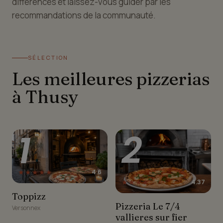
différences et laissez-vous guider par les
recommandations de la communauté.
SÉLECTION
Les meilleures pizzerias
à Thusy
1
2
★★★★★
4.6
★★★★☆
4.37
Toppizz
Toppizz
Pizzeria Le 7/4 vallieres
Pizzeria Le 7/4
Versonnex
sur fier
vallieres sur fier