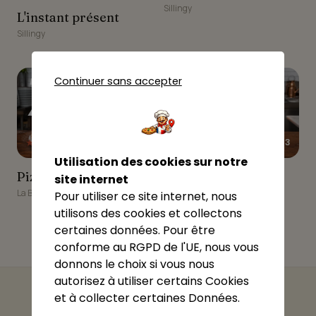
Sillingy
L'instant présent
L'instant présent
Sillingy
7
8
Continuer sans accepter
★★★★☆
★★★★☆
4.3
3.63
Utilisation des cookies sur notre
Pizzeria Mondini
Pizza Pepone
Pizzeria Mondini
Pizza Pepone
site internet
La Balme-de-Sillingy
La Balme-de-Sillingy
Pour utiliser ce site internet, nous
utilisons des cookies et collectons
certaines données. Pour être
conforme au RGPD de l'UE, nous vous
donnons le choix si vous nous
autorisez à utiliser certains Cookies
et à collecter certaines Données.