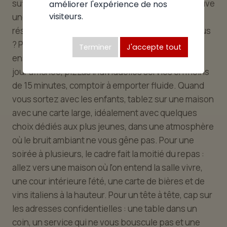
suffisamment riche pour que chaque convive trouve
améliorer l'expérience de nos
visiteurs.
une adresse à son image. Le bon réflexe avant de
réserver : quel type d'expérience recherchez-vous
? Pour une coupure déjeuner express, cap sur les
Terminer
J'accepte tout
enseignes rodées au service rapide : formule du
jour affichée, pizzas individuelles servies en moins
de 15 minutes, comptoir à emporter fluide. Quand
vous sortez avec les enfants, tablez sur une maison
avec une carte large, idéalement avec quelques
choix dédiés aux plus jeunes, dans une atmosphère
où le bruit ambiant ne vous gêne pas. Pour une
soirée à plusieurs, le cadre fait la moitié du repas :
allez vers une maison où l'on entend la salle vivre,
une cour intérieure l'été, une carte de bières et de
vins italiens à la hauteur. Pour un tête à tête, cap sur
les adresses confidentielles : une table dans un
coin, un service qui ne vous bouscule pas et une