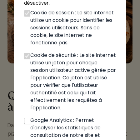
désactiver.
Cookie de session : Le site internet
utilise un cookie pour identifier les
sessions utilisateurs. Sans ce
cookie, le site internet ne
fonctionne pas.
Cookie de sécurité : Le site internet
utilise un jeton pour chaque
session utilisateur active gérée par
l'application. Ce jeton est utilisé
LE GUIDE
pour vérifier que l'utilisateur
Quelle pizzeria choisir
authentifié est celui qui fait
effectivement les requêtes à
à Bénonces
l'application.
Google Analytics : Permet
Dans l'Ain, terre de bonne table, le choix d'une
d'analyser les statistiques de
pizzéria mérite réflexion. À Bénonces, le choix est
consultation de notre site et