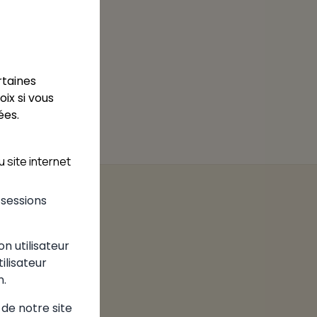
4.3
iste café du
iste café du
nt
rtaines
ix si vous
ées.
 site internet
s sessions
on utilisateur
tilisateur
n.
 de notre site