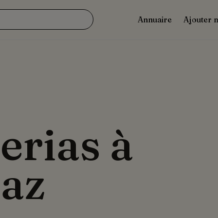
Annuaire
Ajouter 
erias à
az