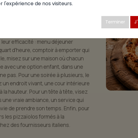
r l'expérience de nos visiteurs.
izzéria se mérite. À Ordonnaz, le choix
Terminer
J
ouve l'adresse qui colle à son moment.
'objectif de la soirée ? Si le temps est
é leur efficacité : menu déjeuner
 quart d'heure, comptoir à emporter qui
ille, misez sur une maison où chacun
nce avec une option enfant, dans une
e pas. Pour une soirée à plusieurs, le
z un endroit vivant, une cour intérieure
 à la hauteur. Pour un tête à tête, visez
s une vraie ambiance, un service qui
vie de prendre son temps. Enfin, pour
rs les pizzaïolos formés à la
chez des fournisseurs italiens.