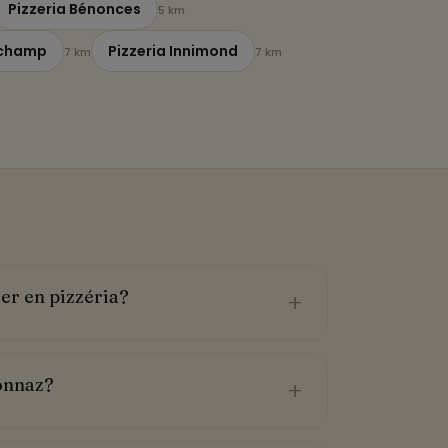
Pizzeria Bénonces
5 km
rchamp
Pizzeria Innimond
7 km
7 km
ler en pizzéria?
+
donnaz?
+