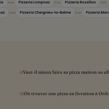
ix
Pizzeria Lompnas
Pizzeria Rossillon
4 km
4 km
4 km
naz
Pizzeria Cheignieu-la-Balme
Pizzeria Ma
5 km
6 km
Vaut-il mieux faire sa pizza maison ou al
01
Où trouver une pizza en livraison à Or
02
e