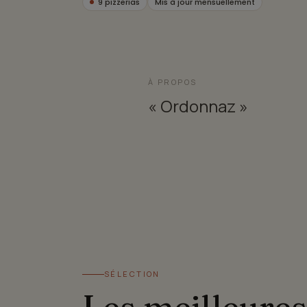
9 pizzerias
Mis à jour mensuellement
À PROPOS
« Ordonnaz »
SÉLECTION
Les meilleures