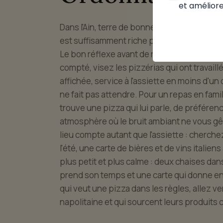
et améliore
Dans l'Ain, terre de bonne table, la bonne p
est suffisamment riche pour que chacun tr
Le bon réflexe avant de réserver : quel est l
compté, visez les pizzérias qui ont travaill
affichée, service à l'assiette en moins d'un
ne fait pas attendre. Pour un repas en fam
trouve une pizza qui lui parle, de préfére
atmosphère où le bruit ambiant ne vous gên
lieu compte autant que l'assiette : cherche
l'été, une carte de bières et de vins italiens
plus petit et plus calme : deux chaises dan
prend son temps et une carte qui donne en
qui veut une pizza dans les règles, allez ve
napolitaine et qui sourcent leurs produits 