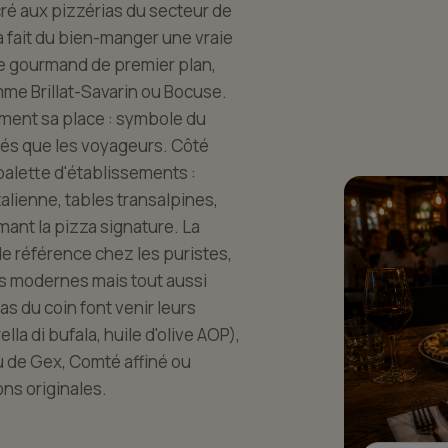
é aux pizzérias du secteur de
a fait du bien-manger une vraie
ge gourmand de premier plan,
me Brillat-Savarin ou Bocuse.
ement sa place : symbole du
tués que les voyageurs. Côté
alette d'établissements :
talienne, tables transalpines,
nt la pizza signature. La
 de référence chez les puristes,
ns modernes mais tout aussi
as du coin font venir leurs
la di bufala, huile d'olive AOP),
eu de Gex, Comté affiné ou
ons originales.