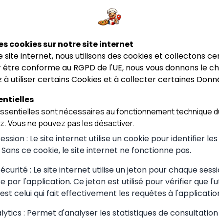
★★★★★
★★★★☆
4.6
4.7
zz
Chez Slim Food
LE P'tit Bug
Pizz
Chez Slim Food
LE P'tit Bug
es cookies sur notre site internet
(Restaurant Rapide)
Po
(Restaurant Rapide)
Pont
ce site internet, nous utilisons des cookies et collectons ce
Tenay
Tenay
 être conforme au RGPD de l'UE, nous vous donnons le cho
 à utiliser certains Cookies et à collecter certaines Donn
ntielles
sentielles sont nécessaires au fonctionnement technique du
ez. Vous ne pouvez pas les désactiver.
ssion : Le site internet utilise un cookie pour identifier le
. Sans ce cookie, le site internet ne fonctionne pas.
curité : Le site internet utilise un jeton pour chaque sessi
 choisir à
 par l'application. Ce jeton est utilisé pour vérifier que l'u
est celui qui fait effectivement les requêtes à l'applicatio
ytics : Permet d'analyser les statistiques de consultation