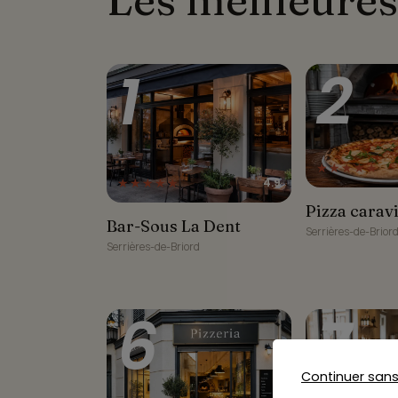
1
2
★★★★★
★★★★★
4.9
Pizza caravita
Pizza carav
Bar-Sous La Dent
Bar-Sous La Dent
Serrières-de-Brior
Serrières-de-Briord
6
7
Continuer san