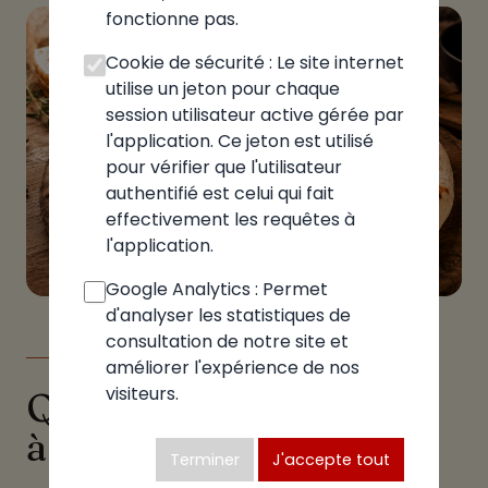
fonctionne pas.
Cookie de sécurité : Le site internet
utilise un jeton pour chaque
session utilisateur active gérée par
l'application. Ce jeton est utilisé
pour vérifier que l'utilisateur
authentifié est celui qui fait
effectivement les requêtes à
l'application.
Google Analytics : Permet
d'analyser les statistiques de
consultation de notre site et
LE GUIDE
améliorer l'expérience de nos
visiteurs.
Quelle pizzeria choisir
à Bettant
Terminer
J'accepte tout