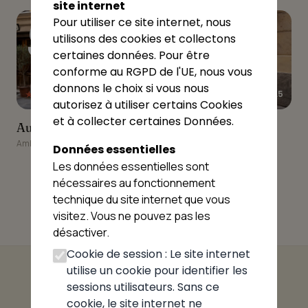
site internet
9
10
Pour utiliser ce site internet, nous
utilisons des cookies et collectons
certaines données. Pour être
conforme au RGPD de l'UE, nous vous
donnons le choix si vous nous
★★★★★
★★★★★
4.5
4.5
autorisez à utiliser certains Cookies
et à collecter certaines Données.
Auberge des Allymes
Casa viale (
Auberge des Allymes
Casa viale (
anciennement Côté
anciennement Côté
Ambérieu-en-Bugey
Données essentielles
pizza )
pizza )
Les données essentielles sont
Ambérieu-en-Bugey
nécessaires au fonctionnement
technique du site internet que vous
visitez. Vous ne pouvez pas les
désactiver.
Cookie de session : Le site internet
utilise un cookie pour identifier les
sessions utilisateurs. Sans ce
cookie, le site internet ne