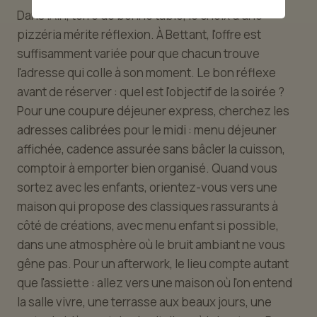
Dans l'Ain, terre de bonne table, le choix d'une
pizzéria mérite réflexion. À Bettant, l'offre est
suffisamment variée pour que chacun trouve
l'adresse qui colle à son moment. Le bon réflexe
avant de réserver : quel est l'objectif de la soirée ?
Pour une coupure déjeuner express, cherchez les
adresses calibrées pour le midi : menu déjeuner
affichée, cadence assurée sans bâcler la cuisson,
comptoir à emporter bien organisé. Quand vous
sortez avec les enfants, orientez-vous vers une
maison qui propose des classiques rassurants à
côté de créations, avec menu enfant si possible,
dans une atmosphère où le bruit ambiant ne vous
gêne pas. Pour un afterwork, le lieu compte autant
que l'assiette : allez vers une maison où l'on entend
la salle vivre, une terrasse aux beaux jours, une