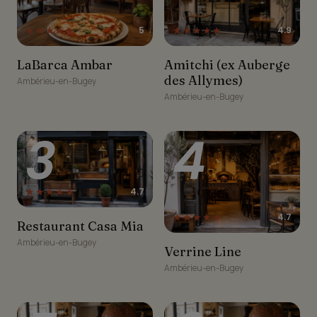
★★★★★
★★★★★
5
4.9
LaBarca Ambar
Amitchi (ex Auberge des
LaBarca Ambar
Amitchi (ex Auberge
Allymes)
des Allymes)
Ambérieu-en-Bugey
Ambérieu-en-Bugey
3
4
★★★★★
4.7
★★★★★
4.7
Restaurant Casa Mia
Restaurant Casa Mia
Ambérieu-en-Bugey
Verrine Line
Verrine Line
Ambérieu-en-Bugey