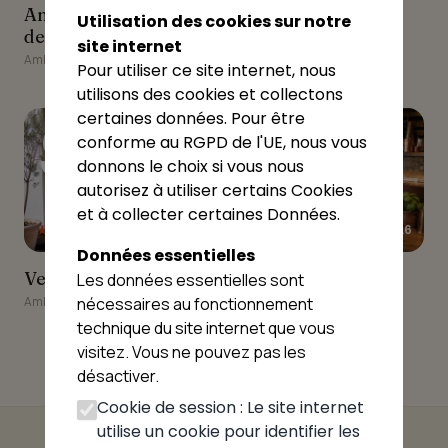
Ambérieu-en-Bugey
Amitchi (ex Auberge des
Amitchi (ex Auberge
Utilisation des cookies sur notre
Allymes)
des Allymes)
site internet
Ambérieu-en-Bugey
Pour utiliser ce site internet, nous
utilisons des cookies et collectons
9
10
certaines données. Pour être
conforme au RGPD de l'UE, nous vous
donnons le choix si vous nous
autorisez à utiliser certains Cookies
et à collecter certaines Données.
★★★★★
★★★★★
4.7
4.6
Données essentielles
Verrine Line
La Pizza Océane
Verrine Line
La Pizza Océane
Les données essentielles sont
Ambérieu-en-Bugey
Ambérieu-en-Bugey
nécessaires au fonctionnement
technique du site internet que vous
visitez. Vous ne pouvez pas les
désactiver.
Cookie de session : Le site internet
utilise un cookie pour identifier les