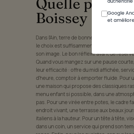
Quelle pizzeria
authentifié 
Boissey
Google Anal
et améliore
Dans l'Ain, terre de bonne table, le choix d'
le choix est suffisamment riche pour que 
son image. Le bon réflexe avant de réserver :
Quand vous mangez sur une pause courte, vi
leur efficacité : offre du midi affichée, serv
d'heure, comptoir à emporter fluide. Pour 
une maison qui propose des classiques ras
menu enfant si possible, dans une atmosph
pas. Pour une virée entre potes, le cadre fa
endroit vivant, une terrasse aux beaux jour
italiens à la hauteur. Pour un tête à tête, vi
dans un coin, un service qui prend son temp