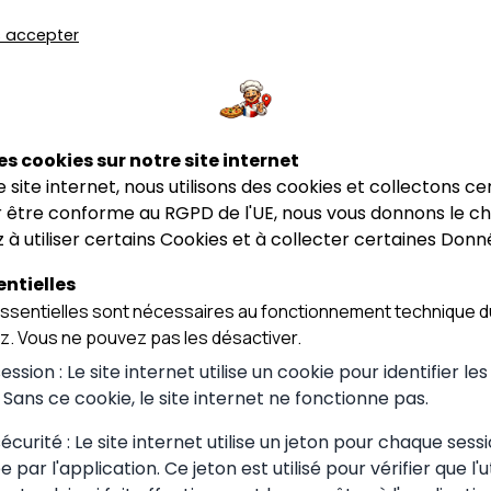
s accepter
★★★★☆
4.9
4
staurant le
Changement de
Carlotina
aurant le
Changement de
Carlotina
iaty
propriétaire
propriétaire
Saint-Bénigne
es cookies sur notre site internet
Manziat
ce site internet, nous utilisons des cookies et collectons ce
 être conforme au RGPD de l'UE, nous vous donnons le cho
 à utiliser certains Cookies et à collecter certaines Donn
ntielles
sentielles sont nécessaires au fonctionnement technique du
ez. Vous ne pouvez pas les désactiver.
ssion : Le site internet utilise un cookie pour identifier le
. Sans ce cookie, le site internet ne fonctionne pas.
curité : Le site internet utilise un jeton pour chaque sessi
 par l'application. Ce jeton est utilisé pour vérifier que l'u