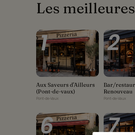
Les meilleures
1
2
★★★★★
★★★★★
4.7
Aux Saveurs d'Ailleurs
Bar/rest
Aux Saveurs d'Ailleurs
Bar/restaur
(Pont-de-vaux)
Reno
(Pont-de-vaux)
Renouveau
Pont-de-Vaux
Pont-de-Vaux
6
7