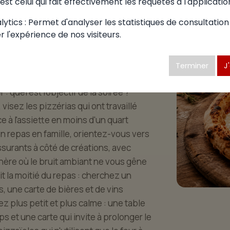
 choisir à
est celui qui fait effectivement les requêtes à l'applicatio
ytics : Permet d'analyser les statistiques de consultation
r l'expérience de nos visiteurs.
une pizzéria mérite réflexion. À Boissey,
Terminer
J
chaque convive trouve une adresse à
 quel est l'objectif de la soirée ?
sez les pizzérias qui ont travaillé
ice à l'assiette en moins d'un quart
un repas en famille, orientez-vous vers
surants à côté de créations, avec
ère où le bruit ambiant ne vous gêne
it la moitié du repas : cherchez un
s, une carte de bières et de vins
sez plus petit et plus calme : une table
s et une carte qui invite à prolonger le