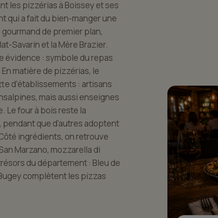
t les pizzérias à Boissey et ses
nt qui a fait du bien-manger une
age gourmand de premier plan,
lat-Savarin et la Mère Brazier.
ne évidence : symbole du repas
 En matière de pizzérias, le
te d'établissements : artisans
ansalpines, mais aussi enseignes
 Le four à bois reste la
, pendant que d'autres adoptent
Côté ingrédients, on retrouve
 (San Marzano, mozzarella di
x trésors du département : Bleu de
 Bugey complètent les pizzas