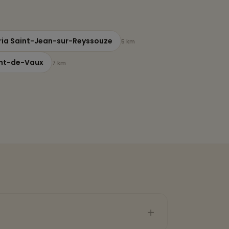
ria Saint-Jean-sur-Reyssouze
5 km
ont-de-Vaux
7 km
+