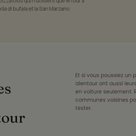
izzaïolos qui n'utilisent que le four à
lla di bufala et la San Marzano.
Et si vous poussiez un p
es
alentour ont aussi leur
en voiture seulement. 
communes voisines pou
tester.
tour