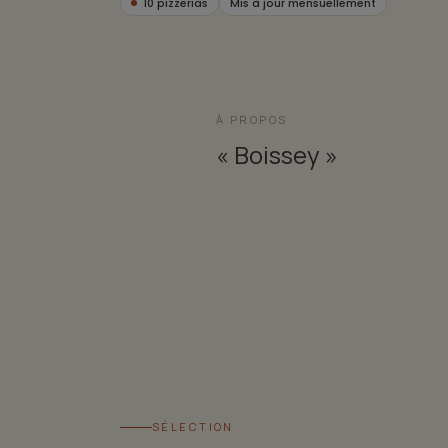
10 pizzerias
Mis à jour mensuellement
À PROPOS
« Boissey »
SÉLECTION