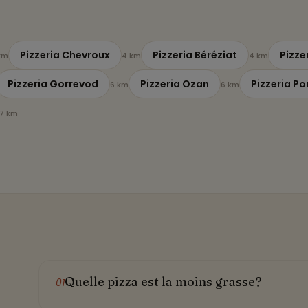
Pizzeria Chevroux
Pizzeria Béréziat
Pizze
km
4 km
4 km
Pizzeria Gorrevod
Pizzeria Ozan
Pizzeria P
6 km
6 km
7 km
Quelle pizza est la moins grasse?
01