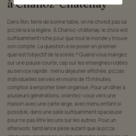
à Chanoz-Châtenay
Dans l'Ain, terre de bonne table, on ne choisit pas sa
pizzéria à la légère. À Chanoz-châtenay, le choix est
suffisamment riche pour que tout le monde y trouve
son compte. La question à se poser en premier :
quel est l'objectif de la soirée ? Quand vous mangez
sur une pause courte, cap sur les enseignes rodées
au service rapide : menu déjeuner affichée, pizzas
individuelles servies en moins de 15 minutes,
comptoir à emporter bien organisé. Pour un dîner à
plusieurs générations, orientez-vous vers une
maison avec une carte large, avec menu enfant si
possible, dans une salle suffisamment spacieuse
pour ne pas être les uns sur les autres. Pour un
afterwork, l'ambiance pèse autant que la pizza :