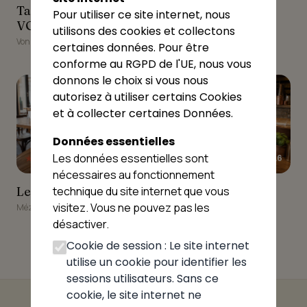
VONNAS
Tacos Burger
Blanc
Pour utiliser ce site internet, nous
VONNAS
Vonnas
utilisons des cookies et collectons
Vonnas
certaines données. Pour être
conforme au RGPD de l'UE, nous vous
9
10
donnons le choix si vous nous
autorisez à utiliser certains Cookies
et à collecter certaines Données.
Données essentielles
Les données essentielles sont
★★★★★
★★★★★
4.6
4.6
nécessaires au fonctionnement
Le Cambodiana
Le petit Mézériat
Le Cambodiana
Le petit Mézériat
technique du site internet que vous
visitez. Vous ne pouvez pas les
Mézériat
Mézériat
désactiver.
Cookie de session : Le site internet
utilise un cookie pour identifier les
sessions utilisateurs. Sans ce
cookie, le site internet ne