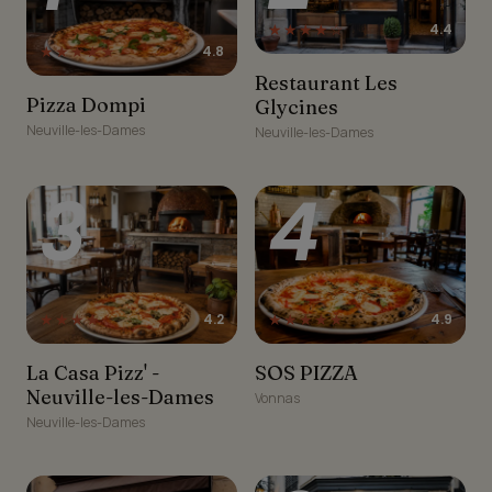
★★★★☆
4.4
★★★★★
4.8
Restaurant Les Glycines
Restaurant Les
Pizza Dompi
Pizza Dompi
Glycines
Neuville-les-Dames
Neuville-les-Dames
3
4
★★★★☆
★★★★★
4.2
4.9
La Casa Pizz' - Neuville-
SOS PIZZA
La Casa Pizz' -
SOS PIZZA
les-Dames
Neuville-les-Dames
Vonnas
Neuville-les-Dames