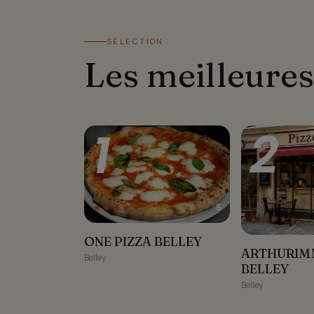
SÉLECTION
Les meilleures
1
2
★★★★★
5
★★★★★
ONE PIZZA BELLEY
ONE PIZZA BELLEY
ARTHURIMMO
ARTHURIM
Belley
BELLEY
Belley