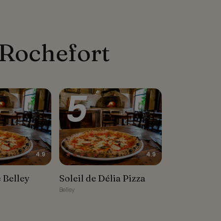
-Rochefort
5
★★★★★
4.9
4.9
elley
Soleil de Délia Pizza
 Belley
Soleil de Délia Pizza
Belley