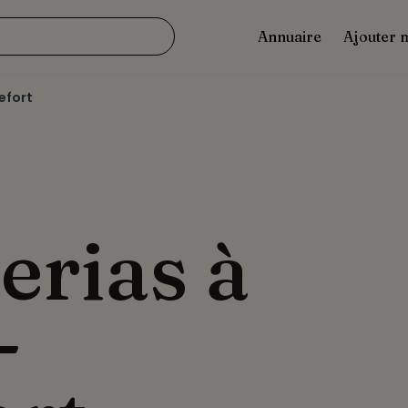
Annuaire
Ajouter 
efort
erias à
-