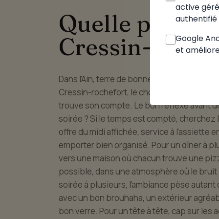
active gérée
Quelle pizzeria
authentifié 
Cressin-Roche
Google Anal
et améliore
Dans l'Ain, terre de bonne table, on ne chois
Cressin-rochefort, le choix est suffisamme
trouve son compte. Le bon réflexe avant de r
soirée ? Si le temps est compté, cherchez l
offre du midi affichée, service à l'assiette
emporter bien organisé. Pour un dîner à p
vers une maison où chacun trouve une pizza
possible, dans une atmosphère où le bruit
soirée à plusieurs, l'ambiance pèse autant
avec un bon brouhaha, un extérieur agréable
bon verre. Pour un tête à tête, cap sur les 