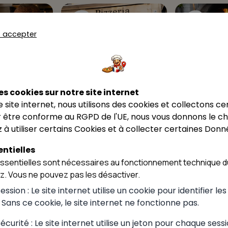
8
9
s accepter
★★★★★
★★★★★
4.8
4.7
Petite Faim A
Petite Faim
es cookies sur notre site internet
Aux délices de Carthage
Aux délices de
Belley
ce site internet, nous utilisons des cookies et collectons ce
Carthage
 être conforme au RGPD de l'UE, nous vous donnons le cho
Belley
 à utiliser certains Cookies et à collecter certaines Donn
ntielles
sentielles sont nécessaires au fonctionnement technique du
ez. Vous ne pouvez pas les désactiver.
ssion : Le site internet utilise un cookie pour identifier le
. Sans ce cookie, le site internet ne fonctionne pas.
curité : Le site internet utilise un jeton pour chaque sessi