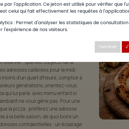
 par l'application. Ce jeton est utilisé pour vérifier que l'u
 choisir à
est celui qui fait effectivement les requêtes à l'applicatio
fort
ytics : Permet d'analyser les statistiques de consultation
r l'expérience de nos visiteurs.
it pas sa pizzéria à la légère. À
Terminer
J
nt riche pour que tout le monde y
éserver : quel est l'objectif de la
es adresses calibrées pour le midi :
 en moins d'un quart d'heure, comptoir à
lusieurs générations, orientez-vous
 qui lui parle, avec menu enfant si
 ambiant ne vous gêne pas. Pour une
 que la pizza : préférez une adresse
 à la belle saison, de quoi boire un
adresses confidentielles : un éclairage