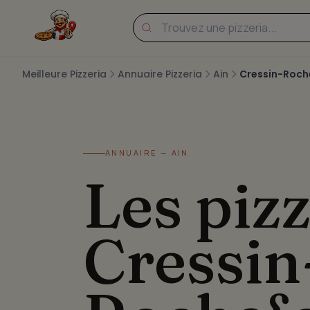
Meilleure Pizzeria
Annuaire Pizzeria
Ain
Cressin-Roch
ANNUAIRE — AIN
Les pizz
Cressin