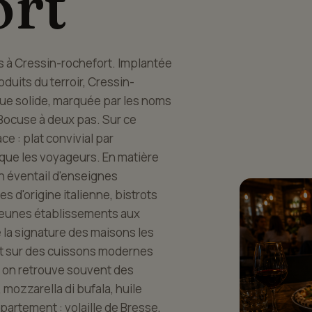
ort
s à Cressin-rochefort. Implantée
duits du terroir, Cressin-
que solide, marquée par les noms
e Bocuse à deux pas. Sur ce
ce : plat convivial par
 que les voyageurs. En matière
n éventail d'enseignes
s d'origine italienne, bistrots
 jeunes établissements aux
e la signature des maisons les
nt sur des cuissons modernes
e, on retrouve souvent des
 mozzarella di bufala, huile
partement : volaille de Bresse,