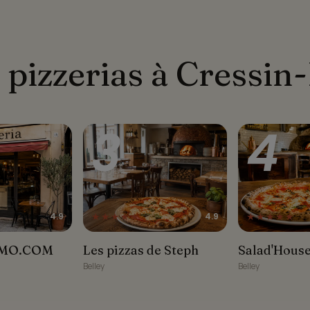
 pizzerias à Cressin
3
4
★★★★★
★★★★★
4.9
4.9
.COM BELLEY
Les pizzas de Steph
Salad'House B
MO.COM
Les pizzas de Steph
Salad'House
Belley
Belley