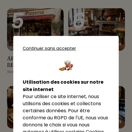
5
6
★★★★★
★★★★★
4.9
4.9
Continuer sans accepter
ARTHURIMMO.COM
Les pizzas de Steph
ARTHURIMMO.COM
Les pizzas de Steph
BELLEY
BELLEY
Belley
Belley
Utilisation des cookies sur notre
7
8
site internet
Pour utiliser ce site internet, nous
utilisons des cookies et collectons
certaines données. Pour être
conforme au RGPD de l'UE, nous vous
★★★★★
★★★★★
4.9
4.9
donnons le choix si vous nous
autorisez à utiliser certains Cookies