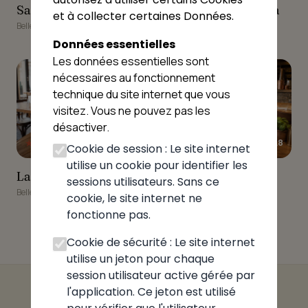
Salad'House Belley
Soleil de Délia Pizza
Salad'House Belley
Soleil de Délia Pizza
et à collecter certaines Données.
Belley
Belley
Données essentielles
9
10
Les données essentielles sont
nécessaires au fonctionnement
technique du site internet que vous
visitez. Vous ne pouvez pas les
désactiver.
★★★★★
★★★★★
4.8
4.8
Cookie de session : Le site internet
utilise un cookie pour identifier les
La Cantine Belley
Le Mekong
La Cantine Belley
Le Mekong
sessions utilisateurs. Sans ce
Belley
Belley
cookie, le site internet ne
fonctionne pas.
Cookie de sécurité : Le site internet
utilise un jeton pour chaque
session utilisateur active gérée par
l'application. Ce jeton est utilisé