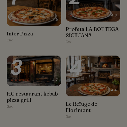
★★★★★
4.8
★★★★★
4.9
Profeta LA BOTTEGA
Profeta LA BOTTEGA
Inter Pizza
SICILIANA
Inter Pizza
SICILIANA
Gex
Gex
3
4
★★★★★
4.7
★★★★☆
4.4
HG restaurant kebab
HG restaurant kebab
pizza grill
pizza grill
Le Refuge de Florimont
Le Refuge de
Gex
Florimont
Gex