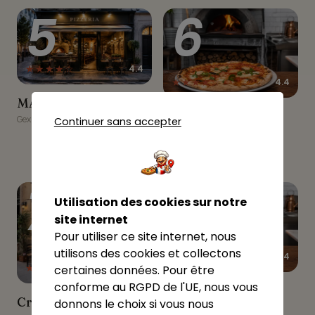
5
6
★★★★☆
4.4
★★★★☆
4.4
MAMMA MIA
MAMMA MIA
PIZZA 4 SAISONS GEX
PIZZA 4 SAISONS
Gex
Continuer sans accepter
GEX
Gex
7
8
Utilisation des cookies sur notre
site internet
Pour utiliser ce site internet, nous
utilisons des cookies et collectons
★★★★☆
4
★★★★☆
4.3
certaines données. Pour être
conforme au RGPD de l'UE, nous vous
Pizzeria Tof
Pizzeria Tof
Crêperie O’Ptit Enka
Crêperie O’Ptit Enka
donnons le choix si vous nous
Gex