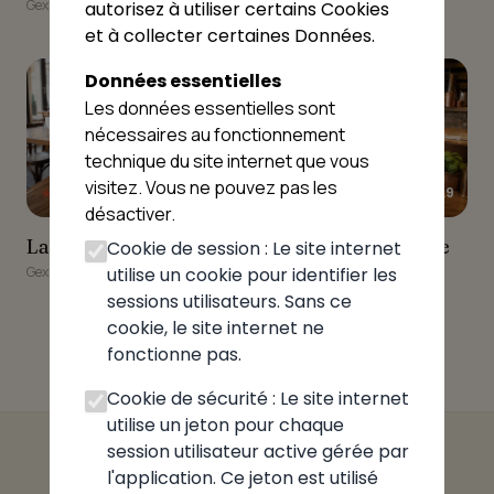
Gex
autorisez à utiliser certains Cookies
et à collecter certaines Données.
9
10
Données essentielles
Les données essentielles sont
nécessaires au fonctionnement
technique du site internet que vous
visitez. Vous ne pouvez pas les
★★★★☆
★★★★☆
3.9
3.9
désactiver.
La Table de la Mainaz
Logis Hôtel la Petite
La Table de la Mainaz
Logis Hôtel la Petite
Cookie de session : Le site internet
Chaumière
Chaumière
utilise un cookie pour identifier les
Gex
Gex
sessions utilisateurs. Sans ce
cookie, le site internet ne
fonctionne pas.
Cookie de sécurité : Le site internet
utilise un jeton pour chaque
session utilisateur active gérée par
l'application. Ce jeton est utilisé