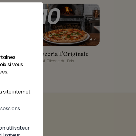
10
5
★★★★★
4.7
umidi
 Dumidi
Pizzeria L'Originale
Pizzeria L'Originale
Bois
rtaines
Saint-Étienne-du-Bois
ix si vous
ées.
 site internet
s sessions
on utilisateur
tilisateur