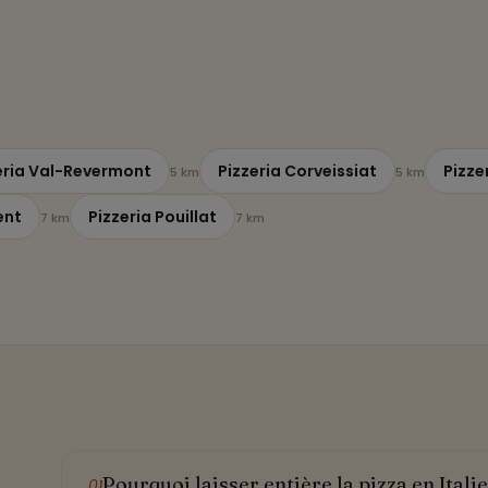
eria Val-Revermont
Pizzeria Corveissiat
Pizze
5 km
5 km
ent
Pizzeria Pouillat
7 km
7 km
Pourquoi laisser entière la pizza en Itali
01