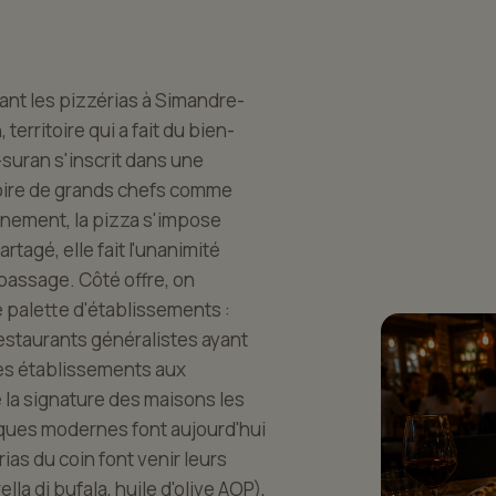
nt les pizzérias à Simandre-
territoire qui a fait du bien-
suran s'inscrit dans une
émoire de grands chefs comme
nnement, la pizza s'impose
agé, elle fait l'unanimité
assage. Côté offre, on
palette d'établissements :
estaurants généralistes ayant
unes établissements aux
e la signature des maisons les
iques modernes font aujourd'hui
ias du coin font venir leurs
la di bufala, huile d'olive AOP),