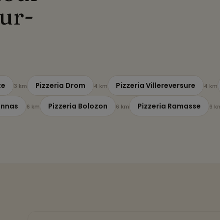
ur-
ze
Pizzeria Drom
Pizzeria Villereversure
3 km
4 km
4 km
onnas
Pizzeria Bolozon
Pizzeria Ramasse
6 km
6 km
6 k