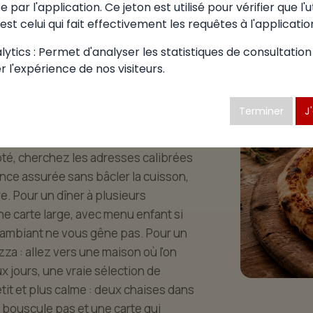
 par l'application. Ce jeton est utilisé pour vérifier que l'u
 choisir à
est celui qui fait effectivement les requêtes à l'applicatio
-Suran
ytics : Permet d'analyser les statistiques de consultation
r l'expérience de nos visiteurs.
une pizzéria mérite réflexion. À
Terminer
J
ent variée pour que chaque convive
lexe avant de réserver : quel est
ompté, cherchez les adresses calibrées
dence assurée sans bâcler la cuisson,
e. Pour un dîner à plusieurs
e carte large, avec menu enfant si
 ambiant ne vous gêne pas. Pour un
za : allez vers une maison où l'on
x jours, une vraie sélection de
etit et plus calme : deux chaises dans
 bouscule pas et une carte qui