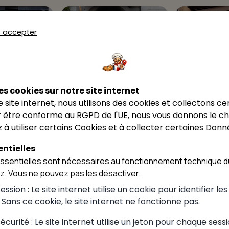
8
9
s accepter
4.9
★★★★★
4.7
★★★★★
licità
elicità
Pizzeria PBA
Pizzeria PBA
es cookies sur notre site internet
Ceyze Optic
Ceyze Opti
ce site internet, nous utilisons des cookies et collectons ce
Jasseron
Ceyzériat
 être conforme au RGPD de l'UE, nous vous donnons le cho
 à utiliser certains Cookies et à collecter certaines Donn
ntielles
sentielles sont nécessaires au fonctionnement technique du
ez. Vous ne pouvez pas les désactiver.
ssion : Le site internet utilise un cookie pour identifier le
. Sans ce cookie, le site internet ne fonctionne pas.
curité : Le site internet utilise un jeton pour chaque sessi