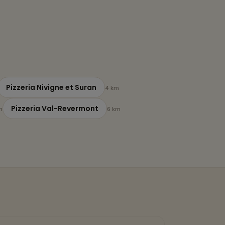
Pizzeria Nivigne et Suran
4 km
Pizzeria Val-Revermont
m
6 km