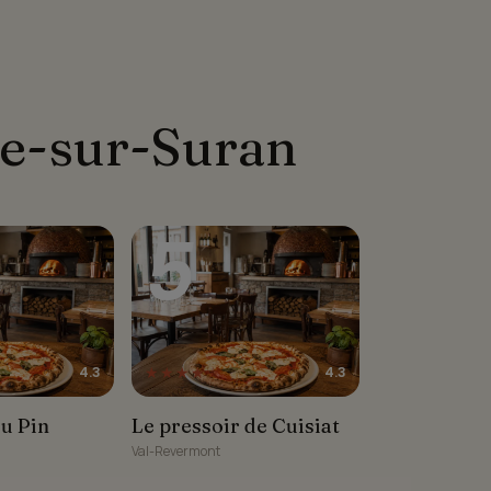
re-sur-Suran
5
★★★★☆
4.3
4.3
Pin
Le pressoir de Cuisiat
u Pin
Le pressoir de Cuisiat
Val-Revermont