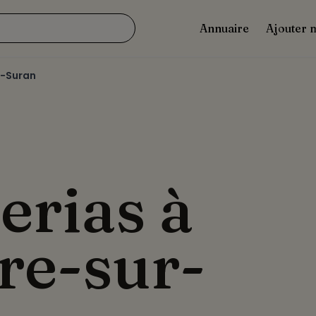
Annuaire
Ajouter 
-Suran
erias à
re-sur-