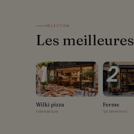
SÉLECTION
Les meilleures
1
2
★★★☆☆
★★★★★
3.4
Wilki pizza
Ferme
Wilki pizza
Ferme
Villereversure
Val-Revermont