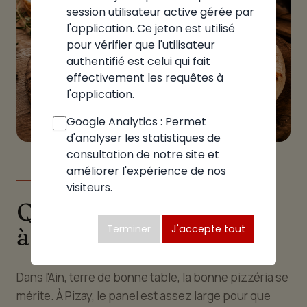
session utilisateur active gérée par
l'application. Ce jeton est utilisé
pour vérifier que l'utilisateur
authentifié est celui qui fait
effectivement les requêtes à
l'application.
Google Analytics : Permet
d'analyser les statistiques de
consultation de notre site et
améliorer l'expérience de nos
LE GUIDE
visiteurs.
Quelle pizzeria choisir
à Pizay
Terminer
J'accepte tout
Dans l'Ain, terre de bonne table, la bonne pizzéria se
mérite. À Pizay, le panel est assez large pour que