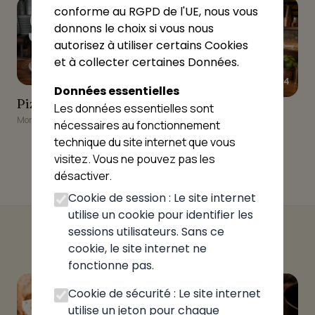
9
10
conforme au RGPD de l'UE, nous vous
donnons le choix si vous nous
autorisez à utiliser certains Cookies
et à collecter certaines Données.
★★★★☆
4.4
Données essentielles
Pizz Parla l Etoile
Pizz Parla l Etoile
Les données essentielles sont
La Pizz'à Papa
La Pizz'à Papa
Montluel
nécessaires au fonctionnement
Béligneux
technique du site internet que vous
visitez. Vous ne pouvez pas les
désactiver.
Cookie de session : Le site internet
utilise un cookie pour identifier les
sessions utilisateurs. Sans ce
cookie, le site internet ne
fonctionne pas.
Cookie de sécurité : Le site internet
utilise un jeton pour chaque