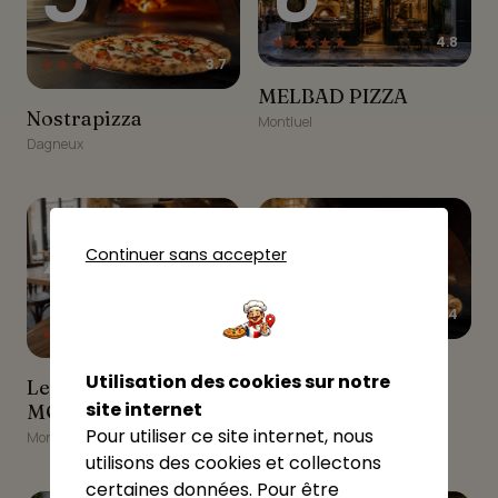
★★★★★
4.8
★★★★☆
3.7
MELBAD PIZZA
MELBAD PIZZA
Nostrapizza
Nostrapizza
Montluel
Dagneux
7
8
Continuer sans accepter
★★★★☆
4
★★★★★
4.5
Nostrapizza
Nostrapizza
Utilisation des cookies sur notre
Le Comptoir à Pizzas
Le Comptoir à Pizzas
Montluel
MONTLUEL
site internet
MONTLUEL
Pour utiliser ce site internet, nous
Montluel
utilisons des cookies et collectons
certaines données. Pour être