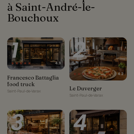
à Saint-André-le-
Bouchoux
1
2
★★★★★
4.9
★★★★☆
4.2
Francesco Battaglia food
Francesco Battaglia
truck
food truck
Le Duverger
Le Duverger
Saint-Paul-de-Varax
Saint-Paul-de-Varax
3
4