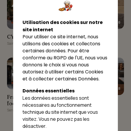
Utilisation des cookies sur notre
★★★★★
★★★★★
4.7
4.6
site internet
CYdelices pizza
Chez Totor Servas
CYdelices pizza
Chez Totor Servas
Pour utiliser ce site internet, nous
utilisons des cookies et collectons
Saint-André-sur-Vieux-Jonc
Servas
certaines données. Pour être
conforme au RGPD de l'UE, nous vous
9
10
donnons le choix si vous nous
autorisez à utiliser certains Cookies
et à collecter certaines Données.
★★★★☆
4.3
★★★★★
4.8
Données essentielles
Francesco Battaglia food
Francesco Battaglia
Les données essentielles sont
truck pizza
Pizza Dompi
Pizza Dompi
food truck pizza
nécessaires au fonctionnement
Neuville-les-Dames
Servas
technique du site internet que vous
visitez. Vous ne pouvez pas les
désactiver.