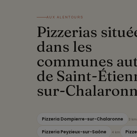
AUX ALENTOURS
Pizzerias situé
dans les
communes au
de Saint-Étien
sur-Chalaron
Pizzeria Dompierre-sur-Chalaronne
3 km
Pizzeria Peyzieux-sur-Saône
Pizze
4 km