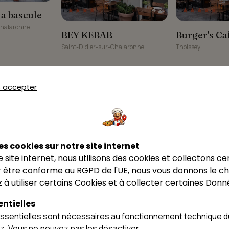
★★★★☆
★★★★★
4.2
 bascule
la bascule
Chalaronne
BEY KEBAB
Burger's Café
BEY KEBAB
Burger's Ca
Saint-Didier-sur-Chalaronne
Thoissey
8
9
s accepter
★★★★☆
4.4
★★★★☆
4.4
Melis Kebab
Melis Kebab
es cookies sur notre site internet
ce site internet, nous utilisons des cookies et collectons ce
Thoissey
Le Colisée
Le Colisée
 être conforme au RGPD de l'UE, nous vous donnons le cho
Thoissey
 à utiliser certains Cookies et à collecter certaines Donn
ntielles
sentielles sont nécessaires au fonctionnement technique du
ez. Vous ne pouvez pas les désactiver.