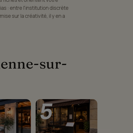
s : entre l'institution discrète
se sur la créativité, il y en a
tienne-sur-
5