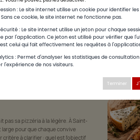
ssion : Le site internet utilise un cookie pour identifier le
. Sans ce cookie, le site internet ne fonctionne pas.
curité : Le site internet utilise un jeton pour chaque sessi
 par l'application. Ce jeton est utilisé pour vérifier que l'u
est celui qui fait effectivement les requêtes à l'applicatio
ytics : Permet d'analyser les statistiques de consultation
 choisir à
r l'expérience de nos visiteurs.
sur-
Terminer
J
it pas sa pizzéria à la légère. À Saint-
z large pour que chaque convive
itère à clarifier : quel est l'objectif