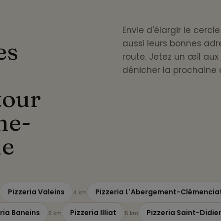
Envie d'élargir le cerc
es
aussi leurs bonnes adr
route. Jetez un œil aux
dénicher la prochaine 
tour
ne-
ne
Pizzeria Valeins
Pizzeria L'Abergement-Clémencia
4 km
ria Baneins
Pizzeria Illiat
Pizzeria Saint-Didi
5 km
5 km