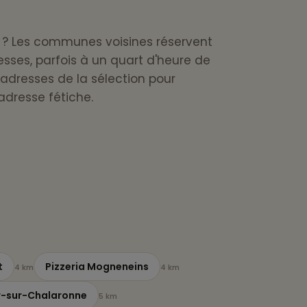
le ? Les communes voisines réservent
esses, parfois à un quart d'heure de
 adresses de la sélection pour
adresse fétiche.
t
Pizzeria Mogneneins
4 km
4 km
er-sur-Chalaronne
5 km