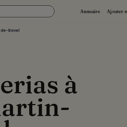
Annuaire
Ajouter 
-de-Bavel
erias à
artin-