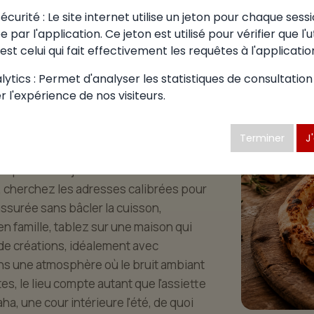
curité : Le site internet utilise un jeton pour chaque sessi
 par l'application. Ce jeton est utilisé pour vérifier que l'u
 choisir à
est celui qui fait effectivement les requêtes à l'applicatio
de-Bavel
ytics : Permet d'analyser les statistiques de consultation
r l'expérience de nos visiteurs.
izzéria se mérite. À Saint-martin-de-
Terminer
J
 que tout le monde y trouve son
quel est l'objectif de la soirée ?
cherchez les adresses calibrées pour
assurée sans bâcler la cuisson,
n famille, tablez sur une maison qui
de créations, idéalement avec
ns une atmosphère où le bruit ambiant
s, le lieu compte autant que l'assiette
a, une cour intérieure l'été, de quoi