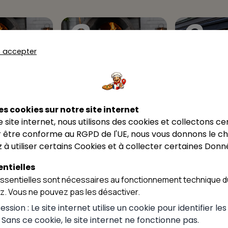
8
9
s accepter
4.3
★★★★★
scade, Pizzas
Pizz truck
ascade,
Pizz truck
BK food pizza
es cookies sur notre site internet
BK food piz
Chazey-Bons
ce site internet, nous utilisons des cookies et collectons ce
Culoz-Béon
an
 être conforme au RGPD de l'UE, nous vous donnons le cho
 à utiliser certains Cookies et à collecter certaines Donn
ntielles
sentielles sont nécessaires au fonctionnement technique du
ez. Vous ne pouvez pas les désactiver.
ssion : Le site internet utilise un cookie pour identifier le
. Sans ce cookie, le site internet ne fonctionne pas.