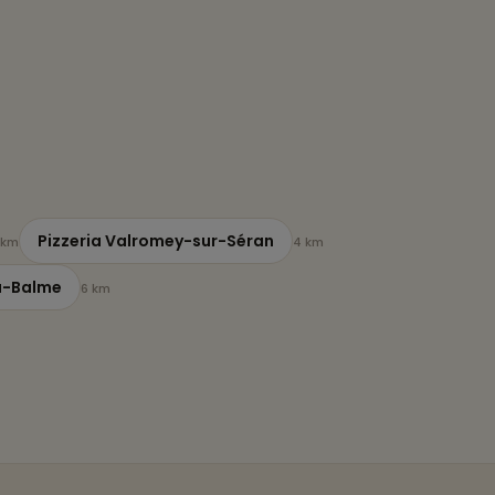
Pizzeria Valromey-sur-Séran
 km
4 km
la-Balme
6 km