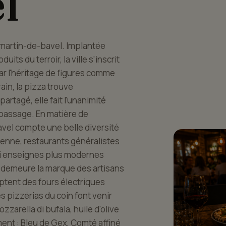
l
t-martin-de-bavel. Implantée
its du terroir, la ville s'inscrit
par l'héritage de figures comme
rain, la pizza trouve
artagé, elle fait l'unanimité
passage. En matière de
avel compte une belle diversité
lienne, restaurants généralistes
ussi enseignes plus modernes
s demeure la marque des artisans
ptent des fours électriques
s pizzérias du coin font venir
zzarella di bufala, huile d'olive
ent : Bleu de Gex, Comté affiné