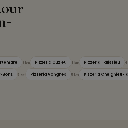
tour
n-
Artemare
Pizzeria Cuzieu
Pizzeria Talissieu
3 km
3 km
4
y-Bons
Pizzeria Vongnes
Pizzeria Cheignieu-
5 km
5 km