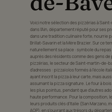
de-Bave
Voici notre sélection des pizzérias à Sain
dans l'Ain, département réputé pour ses produ
dans une tradition culinaire forte, nourrie 
Brillat-Savarin et la Mère Brazier. Sur ce ter
naturellement sa place : symbole du repas p
auprès des résidents comme des gens de 
pizzérias, le secteur de Saint-martin-de-b
d'adresses : pizzaïolos formés à l'école ita
ayant inscrit la pizza à leur carte, mais a
assumant la pizza signature. Le four à boi
les plus pointus, pendant que d'autres ado
haute performance. Pour la composition, le
leurs produits clés d'Italie (San Marzano, mo
AOP), en s'ouvrant aux trésors du départem