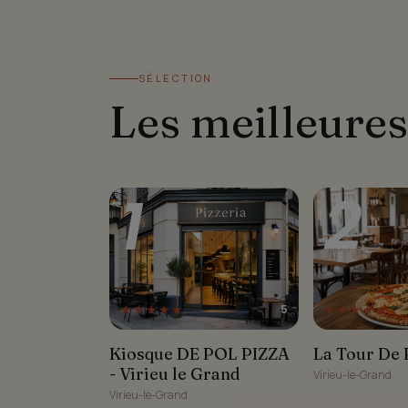
SÉLECTION
Les meilleures
1
2
★★★★★
★★★★★
5
Kiosque DE POL PIZZA -
La Tour De Pi
Kiosque DE POL PIZZA
La Tour De 
Virieu le Grand
- Virieu le Grand
Virieu-le-Grand
Virieu-le-Grand