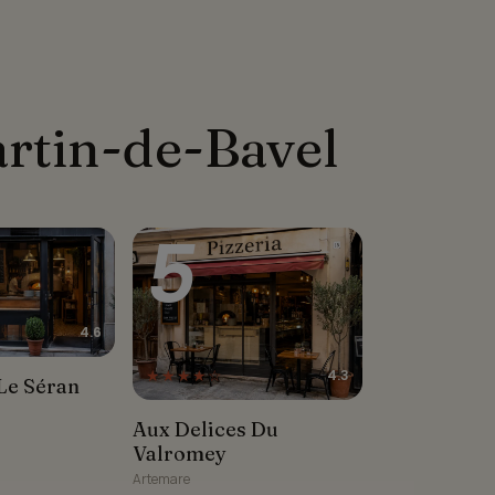
artin-de-Bavel
5
4.6
★★★★☆
4.3
e Séran
Le Séran
Aux Delices Du Valromey
Aux Delices Du
Valromey
Artemare