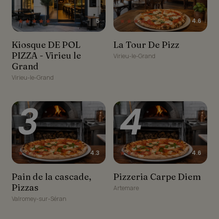
★★★★★
★★★★★
5
4.6
Kiosque DE POL PIZZA -
La Tour De Pizz
Kiosque DE POL
La Tour De Pizz
Virieu le Grand
PIZZA - Virieu le
Virieu-le-Grand
Grand
Virieu-le-Grand
3
4
★★★★☆
★★★★★
4.3
4.6
Pain de la cascade,
Pizzeria Carpe Diem
Pain de la cascade,
Pizzeria Carpe Diem
Pizzas
Pizzas
Artemare
Valromey-sur-Séran