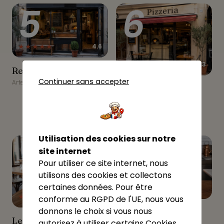
5
6
★★★★★
4.6
★★★★☆
4.3
Restaurant Le Séran
Restaurant Le Séran
Continuer sans accepter
Artemare
Aux Delices Du Valromey
Aux Delices Du
Valromey
Artemare
7
8
Utilisation des cookies sur notre
site internet
Pour utiliser ce site internet, nous
utilisons des cookies et collectons
certaines données. Pour être
★★★☆☆
2.7
conforme au RGPD de l'UE, nous vous
Pizz truck
donnons le choix si vous nous
Pizz truck
Les Pizzas Gourmandes -
Les Pizzas
autorisez à utiliser certains Cookies
Chazey-Bons