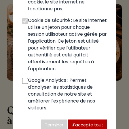
cookie, le site internet ne
fonctionne pas.
Cookie de sécurité : Le site internet
utilise un jeton pour chaque
session utilisateur active gérée par
l'application. Ce jeton est utilisé
pour vérifier que l'utilisateur
authentifié est celui qui fait
effectivement les requêtes à
l'application.
Google Analytics : Permet
d'analyser les statistiques de
consultation de notre site et
LE GUIDE
améliorer l'expérience de nos
Quelle pizzeria choisir
visiteurs.
à Villes
Terminer
J'accepte tout