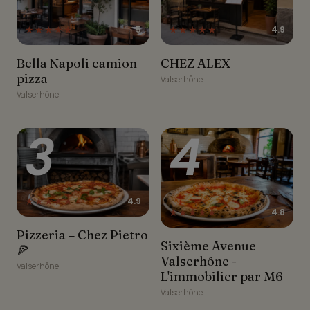
★★★★★
★★★★★
5
4.9
Bella Napoli camion pizza
CHEZ ALEX
Bella Napoli camion
CHEZ ALEX
pizza
Valserhône
Valserhône
3
4
★★★★★
4.9
★★★★★
4.8
Pizzeria – Chez Pietro 🍕
Pizzeria – Chez Pietro
Sixième Avenue
Sixième Avenue
🍕
Valserhône - L'immobilier
Valserhône -
Valserhône
par M6
L'immobilier par M6
Valserhône