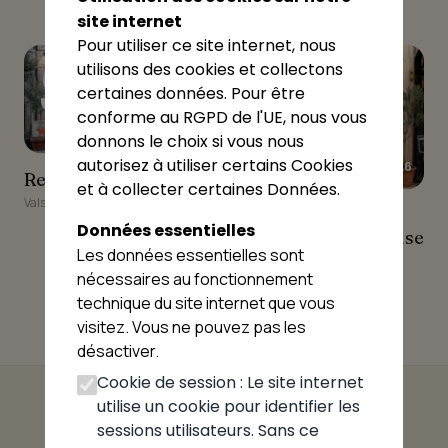
site internet
Pour utiliser ce site internet, nous
9
10
utilisons des cookies et collectons
certaines données. Pour être
conforme au RGPD de l'UE, nous vous
★★★★★
4.7
donnons le choix si vous nous
autorisez à utiliser certains Cookies
★★★★★
4.6
Restaurant L'Oriental
Restaurant L'Oriental
et à collecter certaines Données.
Valserhône
Avenue 31 Pizzeria,
Avenue 31 Pizzeria,
Données essentielles
Burger & Steak House
Burger & Steak House
Les données essentielles sont
Valserhône
nécessaires au fonctionnement
technique du site internet que vous
visitez. Vous ne pouvez pas les
désactiver.
Cookie de session : Le site internet
utilise un cookie pour identifier les
sessions utilisateurs. Sans ce