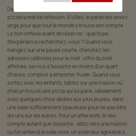
Dans l'Ain, terre de bonne table, le choix d'une
pizzéria mérite réflexion. À Villes, le panel est assez
large pour que tout le monde y trouve son compte.
Le bon réflexe avant de réserver : quel type
d'expérience recherchez-vous ? Quand vous
mangez sur une pause courte, cherchez les
adresses calibrées pour le midi : offre du midi
affichée, service à l'assiette en moins d'un quart
d'heure, comptoir à emporter fluide. Quand vous
sortez avec les enfants, tablez sur une maison où
chacun trouve une pizza qui lui parle, idéalement
avec quelques choix dédiés aux plus jeunes, dans
une salle suffisamment spacieuse pour ne pas être
les uns sur les autres. Pour un afterwork, le lieu
compte autant que l'assiette : allez vers une maison
où l'on entend la salle vivre, un extérieur agréable à