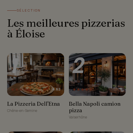
SÉLECTION
Les meilleures pizzerias
à Éloise
1
2
★★★★★
★★★★★
4.63
5
La Pizzeria Dell'Etna
Bella Napoli camion pizza
La Pizzeria Dell'Etna
Bella Napoli camion
pizza
Chêne-en-Semine
Valserhône