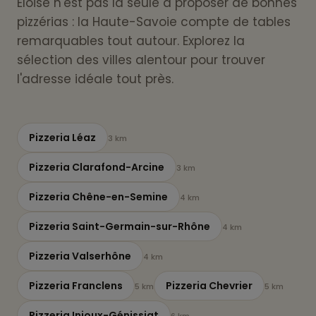
Éloise n'est pas la seule à proposer de bonnes
pizzérias : la Haute-Savoie compte de tables
remarquables tout autour. Explorez la
sélection des villes alentour pour trouver
l'adresse idéale tout près.
Pizzeria Léaz
3 km
Pizzeria Clarafond-Arcine
3 km
Pizzeria Chêne-en-Semine
4 km
Pizzeria Saint-Germain-sur-Rhône
4 km
Pizzeria Valserhône
4 km
Pizzeria Franclens
Pizzeria Chevrier
5 km
5 km
Pizzeria Injoux-Génissiat
6 km