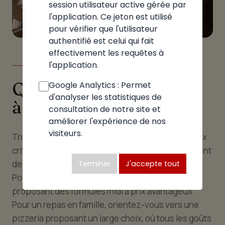
session utilisateur active gérée par
l'application. Ce jeton est utilisé
pour vérifier que l'utilisateur
authentifié est celui qui fait
effectivement les requêtes à
l'application.
LE GUIDE
Quelle pizzeria choisir
Google Analytics : Permet
d'analyser les statistiques de
à Éloise
consultation de notre site et
améliorer l'expérience de nos
visiteurs.
Trouver la bonne pizzeria à Éloise repose sur deux
critères : l'occasion et vos envies. À chaque moment
de la journée, correspond une adresse adaptée.
Terminer
J'accepte tout
Pour un déjeuner rapide, optez pour les pizzérias
proposant des formules midi à prix avantageux.
Pour un repas en famille, orientez-vous vers une
pizzeria proposant un large choix, où tous les goûts