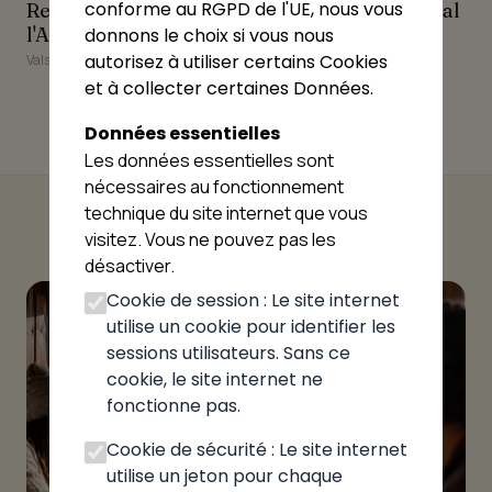
Restaurant l'Atmosphère
Restaurant L'Oriental
conforme au RGPD de l'UE, nous vous
Restaurant
Restaurant L'Oriental
l'Atmosphère
donnons le choix si vous nous
Valserhône
autorisez à utiliser certains Cookies
Valserhône
et à collecter certaines Données.
Données essentielles
Les données essentielles sont
nécessaires au fonctionnement
technique du site internet que vous
visitez. Vous ne pouvez pas les
désactiver.
Cookie de session : Le site internet
utilise un cookie pour identifier les
sessions utilisateurs. Sans ce
cookie, le site internet ne
fonctionne pas.
Cookie de sécurité : Le site internet
utilise un jeton pour chaque