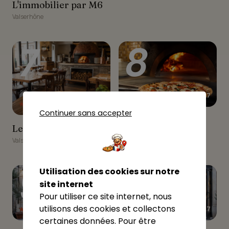
L'immobilier par M6
Valserhône
7
8
★★★★★
4.7
★★★★★
4.7
Continuer sans accepter
NONNA ASSUNTA
NONNA ASSUNTA
Le Sorgia
Le Sorgia
Valserhône
Valserhône
9
10
Utilisation des cookies sur notre
site internet
Pour utiliser ce site internet, nous
utilisons des cookies et collectons
★★★★★
★★★★★
4.7
4.7
certaines données. Pour être