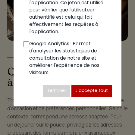
l'application. Ce jeton est utilisé
pour vérifier que l'utilisateur
authentifié est celui qui fait
effectivement les requêtes à
l'application.
Google Analytics : Permet
d'analyser les statistiques de
consultation de notre site et
LE GUIDE
améliorer l'expérience de nos
Quelle pizzeria choisir
visiteurs.
à Allinges
Terminer
J'accepte tout
Trouver la bonne pizzeria à Allinges est une affaire
d'occasion et de préférences personnelles. Selon le
contexte, correspond une adresse adaptée. Pour
un déjeuner sur le pouce, privilégiez les adresses
proposant des formules midi à prix avantageux.