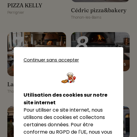
PIZZA KELLY
PIZZA KELLY
Cédric pizza&bakery
Cédric pizza&bakery
Perrignier
Thonon-les-Bains
7
8
Continuer sans accepter
★★★★★
5
★★★★★
5
Pinsa & Pasta
Pinsa & Pasta
La Pizza Lé La
La Pizza Lé La
Thonon-les-Bains
Thonon-les-Bains
Utilisation des cookies sur notre
site internet
9
10
Pour utiliser ce site internet, nous
utilisons des cookies et collectons
certaines données. Pour être
conforme au RGPD de l'UE, nous vous
★★★★★
4.8