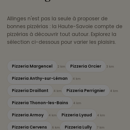
Allinges n'est pas la seule à proposer de
bonnes pizzérias : la Haute-Savoie compte de
pizzérias à découvrir tout autour. Explorez la
sélection ci-dessous pour varier les plaisirs.
Pizzeria Margencel
Pizzeria Orcier
2 km
3 km
Pizzeria Anthy-sur-Léman
4 km
Pizzeria Draillant
Pizzeria Perrignier
4 km
4 km
Pizzeria Thonon-les-Bains
4 km
Pizzeria Armoy
Pizzeria Lyaud
4 km
4 km
Pizzeria Cervens
Pizzeria Lully
6 km
7 km