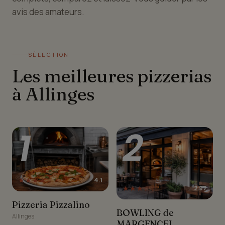
avis des amateurs.
SÉLECTION
Les meilleures pizzerias
à Allinges
1
2
★★★★☆
4.1
★★★☆☆
2.97
Pizzeria Pizzalino
Pizzeria Pizzalino
BOWLING de MARGENCEL
BOWLING de
Allinges
MARGENCEL