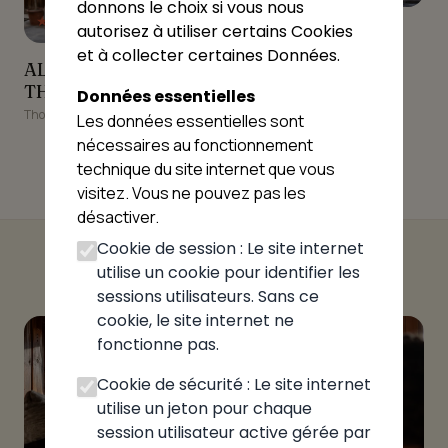
donnons le choix si vous nous
★★★★★
4.93
Milano Pizza (Thonon)
autorisez à utiliser certains Cookies
Milano Pizza
et à collecter certaines Données.
(Thonon)
ALLO PIZZA THONON
ALLO PIZZA
Thonon-les-Bains
THONON
Données essentielles
Thonon-les-Bains
Les données essentielles sont
nécessaires au fonctionnement
technique du site internet que vous
visitez. Vous ne pouvez pas les
désactiver.
Cookie de session : Le site internet
utilise un cookie pour identifier les
sessions utilisateurs. Sans ce
cookie, le site internet ne
fonctionne pas.
Cookie de sécurité : Le site internet
utilise un jeton pour chaque
session utilisateur active gérée par