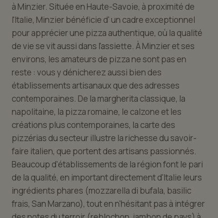
à Minzier. Située en Haute-Savoie, à proximité de
l'Italie, Minzier bénéficie d' un cadre exceptionnel
pour apprécier une pizza authentique, où la qualité
de vie se vit aussi dans l'assiette. À Minzier et ses
environs, les amateurs de pizza ne sont pas en
reste : vous y dénicherez aussi bien des
établissements artisanaux que des adresses
contemporaines. De la margherita classique, la
napolitaine, la pizza romaine, le calzone et les
créations plus contemporaines, la carte des
pizzérias du secteur illustre la richesse du savoir-
faire italien, que portent des artisans passionnés.
Beaucoup d'établissements de la région font le pari
de la qualité, en important directement d'Italie leurs
ingrédients phares (mozzarella di bufala, basilic
frais, San Marzano), tout en n'hésitant pas à intégrer
des notes du terroir (reblochon, jambon de pays) à