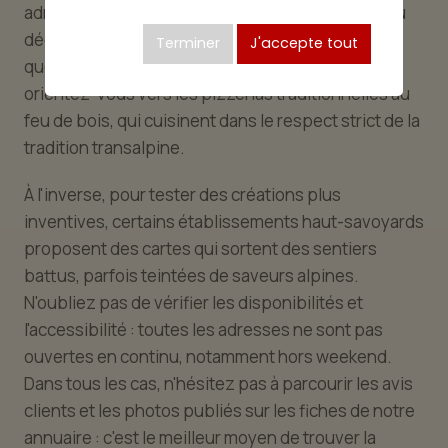
adresse au cadre travaillé, avec terrasse en été ou
décoration accueillante en hiver. Si vous êtes en
Terminer
J'accepte tout
quête de l'authenticité italienne avant tout,
orientez-vous vers les pizzérias traditionnelles au
feu de bois, qui cuisinent dans le respect strict de la
tradition transalpine.
À l'inverse, pour tester des créations plus
inventives, certains établissements haut-savoyards
proposent des cartes qui sortent des sentiers
battus, parfois teintées de saveurs alpines.
N'oubliez pas de vérifier les disponibilités et
l'accessibilité : toutes les adresses ne sont pas
ouvertes en continu, notamment hors weekend.
Dans tous les cas, n'hésitez pas à parcourir les avis
clients et les photos publiés sur les fiches de notre
annuaire : c'est le meilleur moyen de trouver la