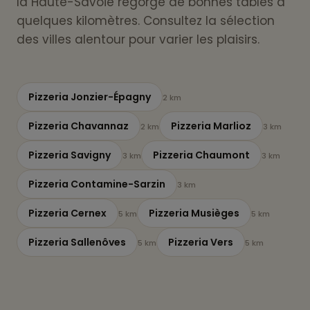
la Haute-Savoie regorge de bonnes tables à
quelques kilomètres. Consultez la sélection
des villes alentour pour varier les plaisirs.
Pizzeria Jonzier-Épagny
2 km
Pizzeria Chavannaz
Pizzeria Marlioz
2 km
3 km
Pizzeria Savigny
Pizzeria Chaumont
3 km
3 km
Pizzeria Contamine-Sarzin
3 km
Pizzeria Cernex
Pizzeria Musièges
5 km
5 km
Pizzeria Sallenôves
Pizzeria Vers
5 km
5 km