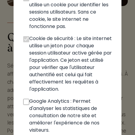
utilise un cookie pour identifier les
sessions utilisateurs. Sans ce
cookie, le site internet ne
LE GUIDE
fonctionne pas.
Quelle pizzeria choisir
Cookie de sécurité : Le site internet
à Minzier
utilise un jeton pour chaque
session utilisateur active gérée par
l'application. Ce jeton est utilisé
Sélectionner la bonne pizzeria à Minzier est une
pour vérifier que l'utilisateur
affaire d'occasion et de préférences personnelles. À
authentifié est celui qui fait
effectivement les requêtes à
chaque moment de la journée, correspond une
l'application.
adresse adaptée. Pour un déjeuner rapide, optez
pour les pizzérias proposant des menus déjeuner
Google Analytics : Permet
attractifs. Pour un dîner en famille, orientez-vous
d'analyser les statistiques de
vers une pizzeria proposant un large choix, où tous
consultation de notre site et
les goûts sont satisfaits, dans un cadre chaleureux.
améliorer l'expérience de nos
visiteurs.
Pour un repas en amoureux, tournez-vous vers une