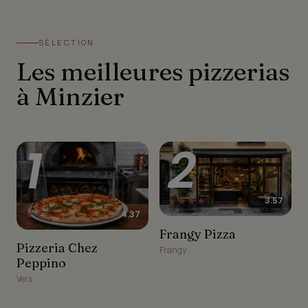
SÉLECTION
Les meilleures pizzerias
à Minzier
1
2
★★★★☆
3.57
★★★★☆
4.37
Frangy Pizza
Frangy Pizza
Pizzeria Chez Peppino
Pizzeria Chez
Frangy
Peppino
Vers