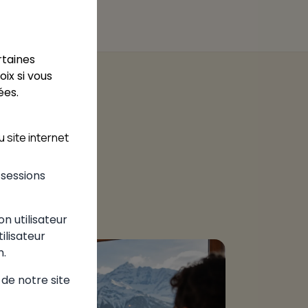
rtaines
ix si vous
ées.
 site internet
s sessions
on utilisateur
tilisateur
n.
 de notre site