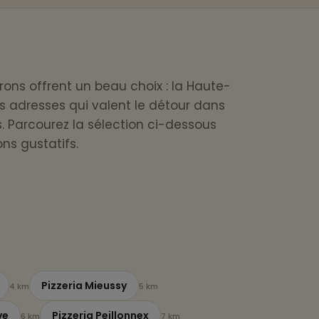
irons offrent un beau choix : la Haute-
s adresses qui valent le détour dans
 Parcourez la sélection ci-dessous
ns gustatifs.
Pizzeria Mieussy
4 km
5 km
ve
Pizzeria Peillonnex
6 km
7 km