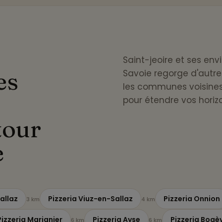
Saint-jeoire et ses env
es
Savoie regorge d'autre
les communes voisines.
pour étendre vos horizo
tour
e
Sallaz
Pizzeria Viuz-en-Sallaz
Pizzeria Onnion
3 km
4 km
Pizzeria Marignier
Pizzeria Ayse
Pizzeria Bogè
6 km
6 km