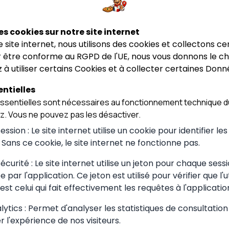
es cookies sur notre site internet
ce site internet, nous utilisons des cookies et collectons ce
 être conforme au RGPD de l'UE, nous vous donnons le cho
 à utiliser certains Cookies et à collecter certaines Donn
ntielles
sentielles sont nécessaires au fonctionnement technique du
 choisir à
ez. Vous ne pouvez pas les désactiver.
ssion : Le site internet utilise un cookie pour identifier le
. Sans ce cookie, le site internet ne fonctionne pas.
curité : Le site internet utilise un jeton pour chaque sessi
 par l'application. Ce jeton est utilisé pour vérifier que l'u
re dépend avant tout de l'occasion et
est celui qui fait effectivement les requêtes à l'applicatio
on, correspond un style de pizzéria
midi, privilégiez les pizzérias
ytics : Permet d'analyser les statistiques de consultation
r la qualité. Pour un moment en
r l'expérience de nos visiteurs.