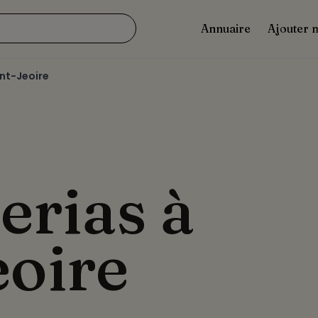
Annuaire
Ajouter 
nt-Jeoire
erias à
eoire