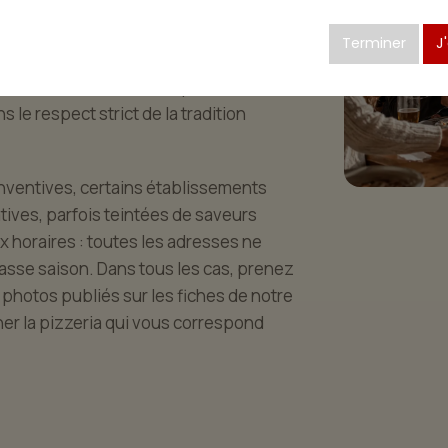
dapté à tous, où chacun trouve son
r une soirée à deux, misez sur une
Terminer
J
 réinventer au fil des saisons. Si vous
é, tournez-vous vers les pizzérias
s le respect strict de la tradition
 inventives, certains établissements
ives, parfois teintées de saveurs
ux horaires : toutes les adresses ne
asse saison. Dans tous les cas, prenez
s photos publiés sur les fiches de notre
her la pizzeria qui vous correspond