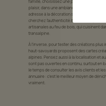
famille, choisissez une pizzeria au menu a
plaisir, dans une ambiance conviviale. Pou
adresse à la décoration soignée, qui sait se
cherchez l'authenticité italienne en priorit
artisanales au feu de bois, qui cuisinent dan
transalpine.
À l'inverse, pour tester des créations plus
haut-savoyards proposent des cartes créat
alpines. Pensez aussi à la localisation et a
sont pas ouvertes en continu, surtout en b
le temps de consulter les avis clients et le
annuaire : c'est le meilleur moyen de dénic
vraiment.