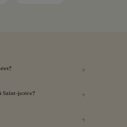
mées?
+
à Saint-jeoire?
+
+