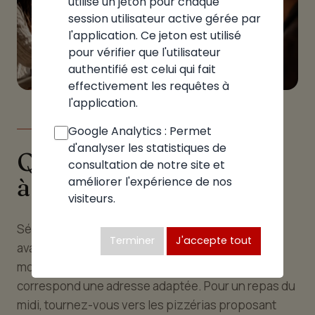
utilise un jeton pour chaque
session utilisateur active gérée par
l'application. Ce jeton est utilisé
pour vérifier que l'utilisateur
authentifié est celui qui fait
effectivement les requêtes à
l'application.
Google Analytics : Permet
LE GUIDE
d'analyser les statistiques de
Quelle pizzeria choisir
consultation de notre site et
à La Tour
améliorer l'expérience de nos
visiteurs.
Sélectionner la bonne pizzeria à La tour dépend
Terminer
J'accepte tout
avant tout de l'occasion et de vos envies du
moment. À chaque moment de la journée,
correspond une adresse adaptée. Pour un repas du
midi, tournez-vous vers les pizzérias proposant