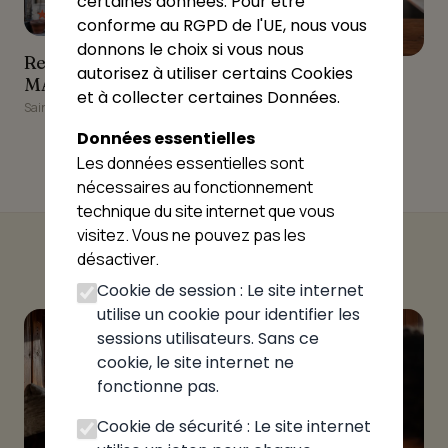
certaines données. Pour être
★★★★☆
4.47
conforme au RGPD de l'UE, nous vous
donnons le choix si vous nous
Restaurant - Pizzeria
Restaurant - Pizzeria
autorisez à utiliser certains Cookies
MANGIO PIZZA
pizzalpes
pizzalpes
MANGIO PIZZA
et à collecter certaines Données.
Onnion
Saint-Jeoire
Données essentielles
Les données essentielles sont
nécessaires au fonctionnement
technique du site internet que vous
visitez. Vous ne pouvez pas les
désactiver.
Cookie de session : Le site internet
utilise un cookie pour identifier les
sessions utilisateurs. Sans ce
cookie, le site internet ne
fonctionne pas.
Cookie de sécurité : Le site internet