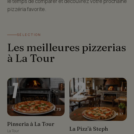
le temps de comparer et découvrez votre prochaine
pizzéria favorite.
SÉLECTION
Les meilleures pizzerias
à La Tour
1
2
★★★★★
4.73
★★★★☆
4.17
Pinseria à La Tour
Pinseria à La Tour
La Pizz’à Steph
La Pizz’à Steph
La Tour