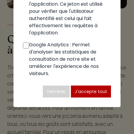
l'application. Ce jeton est utilisé
pour vérifier que l'utilisateur
authentifié est celui qui fait
effectivement les requêtes à
LE GUIDE
l'application.
Quelle pizzeria choisir
Google Analytics : Permet
à Sillingy
d'analyser les statistiques de
consultation de notre site et
améliorer l'expérience de nos
Trouver la bonne pizzeria à Sillingy repose sur deux
visiteurs.
critères : l'occasion et vos envies. Selon le contexte,
correspond un type d'établissement particulier. Si
vous cherchez à manger vite à midi, tournez-vous
Terminer
J'accepte tout
vers les établissements proposant des menus
déjeuner attractifs. Pour un moment en famille,
orientez-vous vers une pizzeria au menu adapté à
tous, où tous les goûts sont satisfaits, avec un
accueil familial. Pour un repas en amoureux,