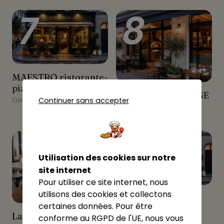
7
8
★★★★★
4.8
★★★★☆
4.47
MAESTRO ristorante-
MAESTRO ristorante-
pizzeria
pizzeria
BOULANGERIE ANGE
BOULANGERIE ANGE
Continuer sans accepter
Epagny Metz-Tessy
Epagny Metz-Tessy
9
10
Utilisation des cookies sur notre
site internet
★★★★☆
3.9
Pour utiliser ce site internet, nous
★★★★☆
4.43
utilisons des cookies et collectons
MAPP Restaurant Pringy
MAPP Restaurant
certaines données. Pour être
Pringy
La pizzaiola d'Epagny
La pizzaiola d'Epagny
conforme au RGPD de l'UE, nous vous
Epagny Metz-Tessy