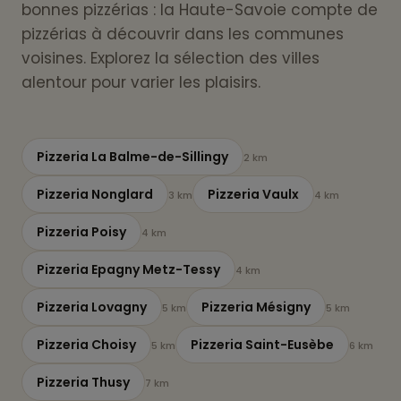
bonnes pizzérias : la Haute-Savoie compte de
pizzérias à découvrir dans les communes
voisines. Explorez la sélection des villes
alentour pour varier les plaisirs.
Pizzeria La Balme-de-Sillingy
2 km
Pizzeria Nonglard
Pizzeria Vaulx
3 km
4 km
Pizzeria Poisy
4 km
Pizzeria Epagny Metz-Tessy
4 km
Pizzeria Lovagny
Pizzeria Mésigny
5 km
5 km
Pizzeria Choisy
Pizzeria Saint-Eusèbe
5 km
6 km
Pizzeria Thusy
7 km