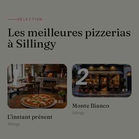
SÉLECTION
Les meilleures pizzerias
à Sillingy
1
2
★★★★★
4.7
★★★★★
4.83
Monte Bianco
Monte Bianco
Sillingy
L'instant présent
L'instant présent
Sillingy