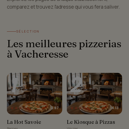
comparez et trouvez l'adresse qui vous fera saliver.
SÉLECTION
Les meilleures pizzerias
à Vacheresse
1
2
★★★☆☆
★★★★☆
2.97
4.13
La Hot Savoie
Le Kiosque à Pizzas
La Hot Savoie
Le Kiosque à Pizzas
Bernex
Vinzier