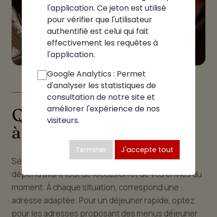
l'application. Ce jeton est utilisé
pour vérifier que l'utilisateur
authentifié est celui qui fait
effectivement les requêtes à
l'application.
Google Analytics : Permet
d'analyser les statistiques de
LE GUIDE
consultation de notre site et
améliorer l'expérience de nos
Quelle pizzeria choisir
visiteurs.
à Vacheresse
Terminer
J'accepte tout
Sélectionner la bonne pizzeria à Vacheresse
dépend avant tout de l'occasion et de vos envies du
moment. À chaque situation, correspond une
adresse adaptée. Pour un déjeuner rapide, optez
pour les adresses proposant des menus déjeuner