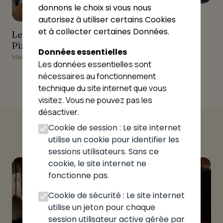
donnons le choix si vous nous
★★★★☆
4.23
Mia Pizza
Mia Pizza
autorisez à utiliser certains Cookies
Neuvecelle
et à collecter certaines Données.
Le Local à Pizza Pizzeria
Le Local à Pizza
Pizzeria
Données essentielles
Maxilly-sur-Léman
Les données essentielles sont
nécessaires au fonctionnement
technique du site internet que vous
visitez. Vous ne pouvez pas les
désactiver.
Cookie de session : Le site internet
utilise un cookie pour identifier les
sessions utilisateurs. Sans ce
cookie, le site internet ne
fonctionne pas.
Cookie de sécurité : Le site internet
utilise un jeton pour chaque
session utilisateur active gérée par