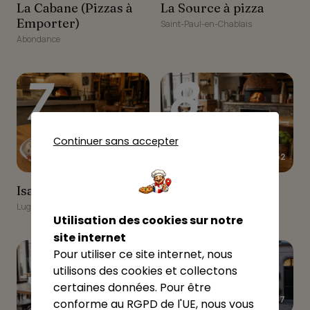
La Cabane (Pizzas à
La Source à pizza
La Cabane (Pizzas à
La Source à pizza
Emporter)
Emporter)
Saint-Paul-en-Chablais
Abondance
7
8
Continuer sans accepter
★★★★★
★★★★☆
4.67
3.52
Isa Pizzas
Le Petit Midi
Isa Pizzas
Le Petit Midi
Lugrin
Lugrin
Utilisation des cookies sur notre
site internet
9
10
Pour utiliser ce site internet, nous
utilisons des cookies et collectons
certaines données. Pour être
★★★★☆
3.97
conforme au RGPD de l'UE, nous vous