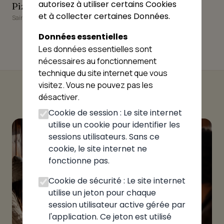
autorisez à utiliser certains Cookies
Pizza Bay
Pizzeria Genevoise
Pizza Bay
Pizzeria Genevoise
et à collecter certaines Données.
Saint-Julien-en-Genevois
Saint-Julien-en-Genevois
Données essentielles
Les données essentielles sont
nécessaires au fonctionnement
technique du site internet que vous
visitez. Vous ne pouvez pas les
désactiver.
Cookie de session : Le site internet
utilise un cookie pour identifier les
sessions utilisateurs. Sans ce
cookie, le site internet ne
fonctionne pas.
Cookie de sécurité : Le site internet
utilise un jeton pour chaque
session utilisateur active gérée par
l'application. Ce jeton est utilisé