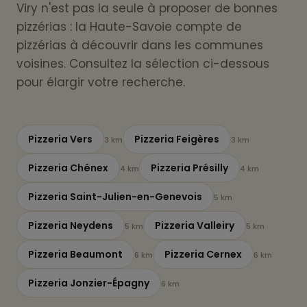
Viry n'est pas la seule à proposer de bonnes
pizzérias : la Haute-Savoie compte de
pizzérias à découvrir dans les communes
voisines. Consultez la sélection ci-dessous
pour élargir votre recherche.
Pizzeria Vers
Pizzeria Feigères
3 km
3 km
Pizzeria Chênex
Pizzeria Présilly
4 km
4 km
Pizzeria Saint-Julien-en-Genevois
5 km
Pizzeria Neydens
Pizzeria Valleiry
5 km
5 km
Pizzeria Beaumont
Pizzeria Cernex
6 km
6 km
Pizzeria Jonzier-Épagny
6 km