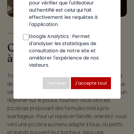
pour vérifier que l'utilisateur
authentifié est celui qui fait
effectivement les requêtes à
l'application.
LE GUIDE
Google Analytics : Permet
d'analyser les statistiques de
Quelle pizzeria choisir
consultation de notre site et
à Viry
améliorer l'expérience de nos
visiteurs.
Trouver la bonne pizzeria à Viry dépend avant tout
Terminer
J'accepte tout
de l'occasion et de vos envies du moment. À chaque
situation, correspond une adresse adaptée. Pour un
déjeuner sur le pouce, tournez-vous vers les
pizzérias proposant des formules midi à prix
avantageux. Pour un repas en famille, orientez-vous
vers une pizzeria au menu adapté à tous, où petits
et grands trouvent leur bonheur, dans une