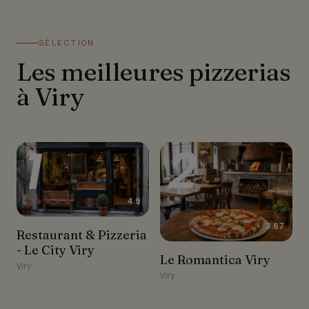
SÉLECTION
Les meilleures pizzerias
à Viry
1
2
★★★★★
4.9
★★★★☆
3.67
Restaurant & Pizzeria -
Restaurant & Pizzeria
Le City Viry
- Le City Viry
Le Romantica Viry
Le Romantica Viry
Viry
Viry