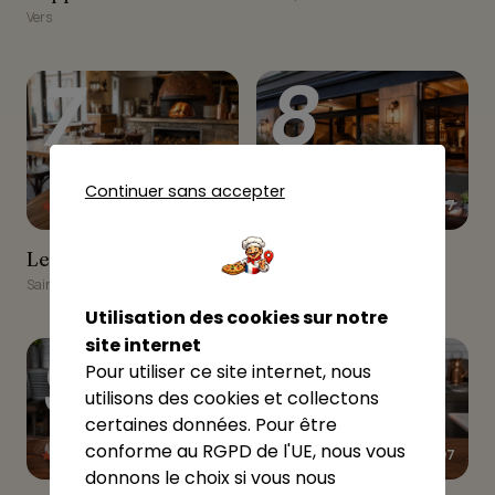
Vers
7
8
Continuer sans accepter
★★★★★
★★★★★
4.87
4.57
Le 19
Bianca Pizza
Le 19
Bianca Pizza
Saint-Julien-en-Genevois
Saint-Julien-en-Genevois
Utilisation des cookies sur notre
9
10
site internet
Pour utiliser ce site internet, nous
utilisons des cookies et collectons
certaines données. Pour être
conforme au RGPD de l'UE, nous vous
★★★★☆
★★★★☆
4.4
4.07
donnons le choix si vous nous