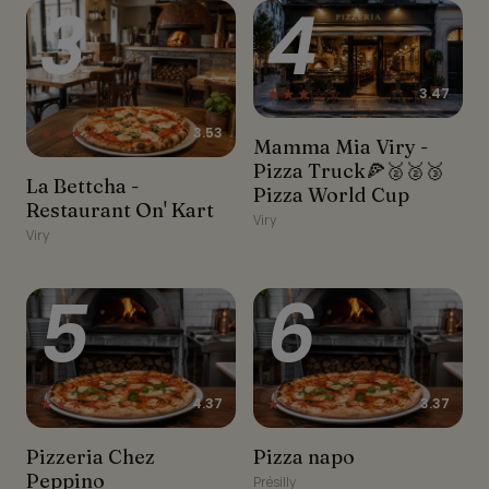
3
4
★★★☆☆
3.47
★★★★☆
3.53
Mamma Mia Viry - Pizza
Mamma Mia Viry -
Truck🍕🥈🥈🥉Pizza
Pizza Truck🍕🥈🥈🥉
La Bettcha - Restaurant
World Cup
La Bettcha -
Pizza World Cup
On' Kart
Restaurant On' Kart
Viry
Viry
5
6
★★★★☆
★★★☆☆
4.37
3.37
Pizzeria Chez Peppino
Pizza napo
Pizzeria Chez
Pizza napo
Peppino
Présilly