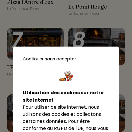
Pizza l'Antre d'Eux
Pizza l'Antre d'Eux
Le Point Rouge
Le Point Rouge
La Roche-sur-Foron
La Roche-sur-Foron
7
8
★★★★☆
4.23
Continuer sans accepter
★★★★☆
4.2
URBAN KART'IN
URBAN KART'IN
Pizza Perrine
Pizza Perrine
La Roche-sur-Foron
La Roche-sur-Foron
Utilisation des cookies sur notre
9
10
site internet
Pour utiliser ce site internet, nous
utilisons des cookies et collectons
certaines données. Pour être
★★★★☆
3.57
conforme au RGPD de l'UE, nous vous