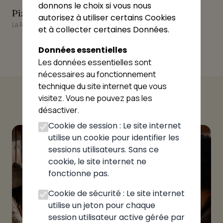
donnons le choix si vous nous
Pizza Plus
Pizza Pizzi
Pizza Plus
Pizza Pizzi
autorisez à utiliser certains Cookies
La Roche-sur-Foron
Etaux
et à collecter certaines Données.
Données essentielles
Les données essentielles sont
nécessaires au fonctionnement
technique du site internet que vous
visitez. Vous ne pouvez pas les
désactiver.
Cookie de session : Le site internet
utilise un cookie pour identifier les
sessions utilisateurs. Sans ce
cookie, le site internet ne
fonctionne pas.
Cookie de sécurité : Le site internet
utilise un jeton pour chaque
session utilisateur active gérée par