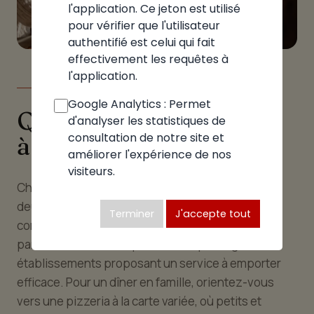
l'application. Ce jeton est utilisé
pour vérifier que l'utilisateur
authentifié est celui qui fait
effectivement les requêtes à
l'application.
LE GUIDE
Google Analytics : Permet
Quelle pizzeria choisir
d'analyser les statistiques de
consultation de notre site et
à Arenthon
améliorer l'expérience de nos
visiteurs.
Choisir la bonne pizzeria à Arenthon repose sur
deux critères : l'occasion et vos envies. Selon le
Terminer
J'accepte tout
contexte, correspond un type d'établissement
particulier. Pour un repas du midi, privilégiez les
établissements proposant un service à emporter
efficace. Pour un dîner en famille, orientez-vous
vers une pizzeria à la carte variée, où petits et