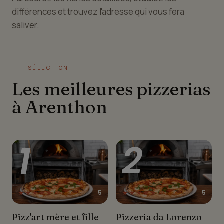
différences et trouvez l'adresse qui vous fera
saliver.
SÉLECTION
Les meilleures pizzerias
à Arenthon
1
2
★★★★★
★★★★★
5
5
Pizz'art mère et fille
Pizzeria da Lorenzo
Pizz'art mère et fille
Pizzeria da Lorenzo